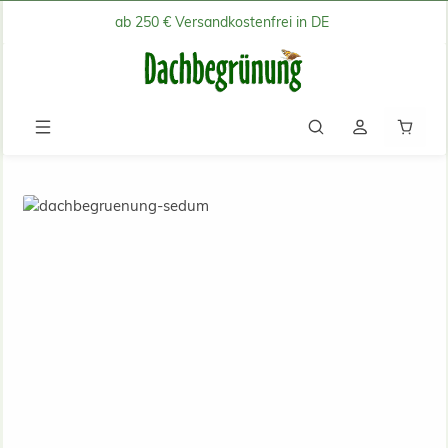
ab 250 € Versandkostenfrei in DE
Zum Hauptinhalt springen
Waren
Gründachpakete