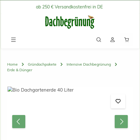
ab 250 € Versandkostenfrei in DE
Zum Hauptinhalt springen
Waren
Home
Gründachpakete
Intensive Dachbegrünung
Erde & Dünger
Bildergalerie überspringen