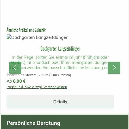
Produktgalerie überspringen
Ähnliche Artikel und Zubehör
Dachgarten Langzeitdünger
In der Regel sollten Sie einmal im Jahr (Frühjahr oder
Herbst) Ihr Gründach oder Ihren Steingarten düngen.
Dazu verwenden Sie ausschließlich eine Mischung aus
organischem und mineralischem Langzeitdünger (4 - 9
Inhalt:
300 Gramm
(2,30 € / 100 Gramm)
Monate und längere Düngewirkung je nach Temperatur).
Regulärer Preis:
6,90 €
Ab
Sie können den Dünger einfach gleichmäßig auf die
Preise inkl. MwSt. zzgl. Versandkosten
begrünte Fläche ausstreuen. Nehmen Sie dabei ca. 30 g
Gründachdünger pro Quadratmeter Grünfläche. Unser
Dünger ist eine spezielle Mischung aus organisch-
Details
mineralischer Zusammensetzung. Er wirkt sofort und für
mehrere Monate. Wir verwenden für unsere
Dachgartendüngermischung verschiedene Komponente
wie z. B zahlreiche pflanzliche Komponente aus der
Persönliche Beratung
Lebens-, Genuss- und Futtermittelherstellung für eine