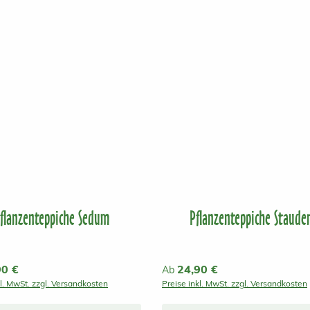
flanzenteppiche Sedum
Pflanzenteppiche Staude
r Preis:
90 €
Regulärer Preis:
24,90 €
Ab
kl. MwSt. zzgl. Versandkosten
Preise inkl. MwSt. zzgl. Versandkosten