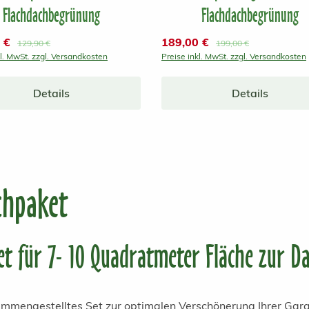
Flachdachbegrünung
Flachdachbegrünung
preis:
0 €
Verkaufspreis:
189,00 €
Regulärer Preis:
Regulärer Preis:
129,90 €
199,00 €
kl. MwSt. zzgl. Versandkosten
Preise inkl. MwSt. zzgl. Versandkosten
Details
Details
chpaket
t für 7- 10 Quadratmeter Fläche zur
Da
sammengestelltes Set zur optimalen Verschönerung Ihrer G