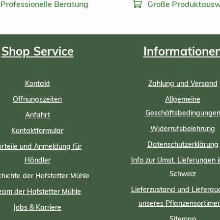
Professionelle Beratung
Große Produktausw
Shop Service
Informatione
Kontakt
Zahlung und Versand
Öffnungszeiten
Allgemeine
Geschäftsbedingunge
Anfahrt
Widerrufsbelehrung
Kontaktformular
Datenschutzerklärung
rteile und Anmeldung für
Händler
Info zur Umst. Lieferungen i
Schweiz
hichte der Hofstetter Mühle
Lieferzustand und Lieferqua
eam der Hofstetter Mühle
unseres Pflanzensortime
Jobs & Karriere
Sitemap