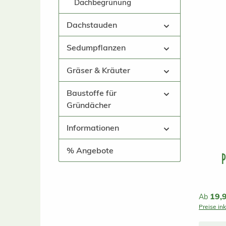
Dachbegrünung
Dachstauden
Sedumpflanzen
Gräser & Kräuter
Baustoffe für
Gründächer
Informationen
% Angebote
P
Reguläre
19,
Ab
Preise in