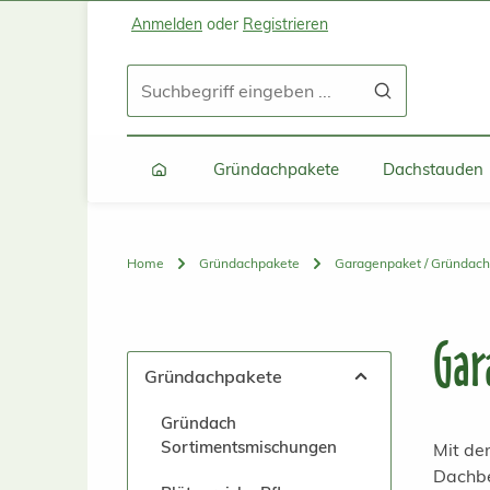
Anmelden
oder
Registrieren
Zum Hauptinhalt springen
Zur Suche springen
Zur Hauptnavigation springen
Gründachpakete
Dachstauden
Home
Gründachpakete
Garagenpaket / Gründac
Gar
Gründachpakete
Gründach
Sortimentsmischungen
Mit de
Dachbe