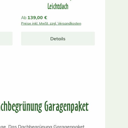
Leichtdach
Regulärer Preis:
139,00 €
Ab
Preise inkl. MwSt. zzgl. Versandkosten
Details
chbegrünung Garagenpaket
arage. Das Dachbegrünung Garagenpaket