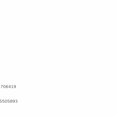
B 706419
275505893