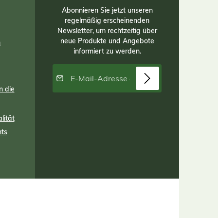
Abonnieren Sie jetzt unseren
regelmäßig erscheinenden
Newsletter, um rechtzeitig über
neue Produkte und Angebote
n
informiert zu werden.
E-Mail-Adresse*
n die
Diese Seite ist durch reCAPTCHA geschützt
Datenschutz
und es gelten die
Datenschutzrichtlinie
und
Die mit einem Stern (*)
Nutzungsbedingungen
.
Ich habe die
lität
markierten Felder sind
Datenschutzbestimmungen
nts
Pflichtfelder.
zur Kenntnis genommen
und die
AGB
gelesen und
bin mit ihnen
einverstanden.
*