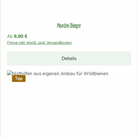
Moosfrei Dünger
Regulärer Preis:
9,90 €
Ab
Preise inkl. MwSt. zzgl. Versandkosten
Details
Tipp