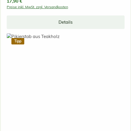
Regulärer Preis:
17,90 €
Preise inkl. MwSt. zzgl. Versandkosten
Details
Tipp