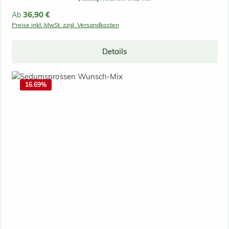
Regulärer Preis:
36,90 €
Ab
Preise inkl. MwSt. zzgl. Versandkosten
Details
16.69
%