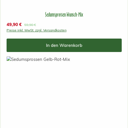
Sedumsprossen Wunsch-Mix
Verkaufspreis:
49,90 €
Regulärer Preis:
59,90 €
Preise inkl. MwSt. zzgl. Versandkosten
In den Warenkorb