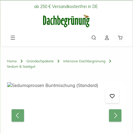
ab 250 € Versandkostenfrei in DE
Zum Hauptinhalt springen
Waren
Home
Gründachpakete
Intensive Dachbegrünung
Sedum & Saatgut
Bildergalerie überspringen