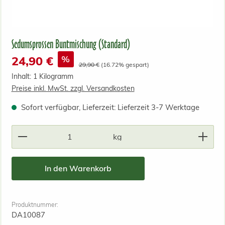
Sedumsprossen Buntmischung (Standard)
Verkaufspreis:
%
24,90 €
Regulärer Preis:
29,90 €
(16.72% gespart)
Inhalt:
1 Kilogramm
Preise inkl. MwSt. zzgl. Versandkosten
Sofort verfügbar, Lieferzeit: Lieferzeit 3-7 Werktage
Produkt Anzahl: Gib den gewünschten Wert ein od
kg
In den Warenkorb
Produktnummer:
DA10087