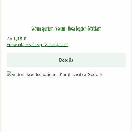
Sedum spurium roseum - Rosa Teppich-Fettblatt
Regulärer Preis:
1,19 €
Ab
Preise inkl. MwSt. zzgl. Versandkosten
Details