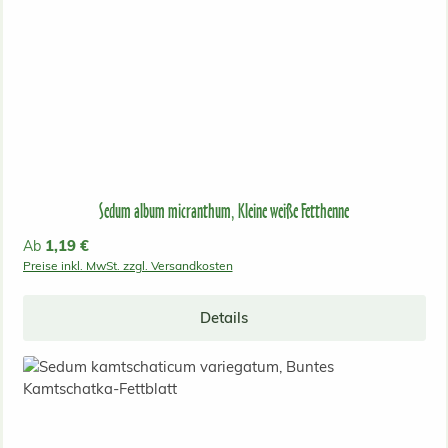
Sedum album micranthum, Kleine weiße Fetthenne
Regulärer Preis:
1,19 €
Ab
Preise inkl. MwSt. zzgl. Versandkosten
Details