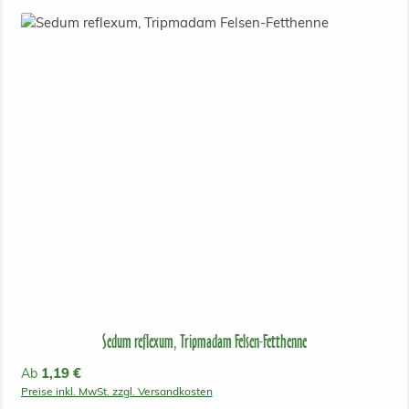
Sedum reflexum, Tripmadam Felsen-Fetthenne
Regulärer Preis:
1,19 €
Ab
Preise inkl. MwSt. zzgl. Versandkosten