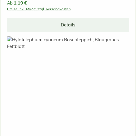
Regulärer Preis:
1,19 €
Ab
Preise inkl. MwSt. zzgl. Versandkosten
Details