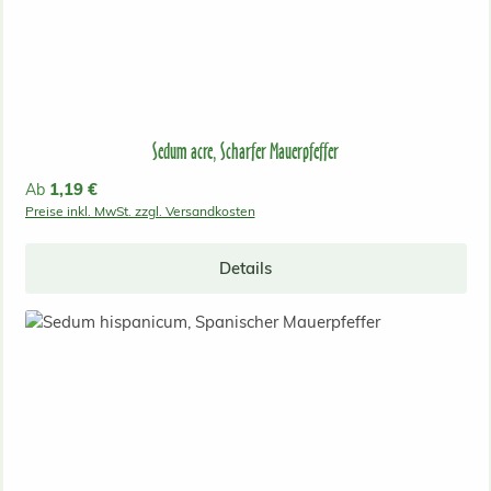
Sedum acre, Scharfer Mauerpfeffer
Regulärer Preis:
1,19 €
Ab
Preise inkl. MwSt. zzgl. Versandkosten
Details