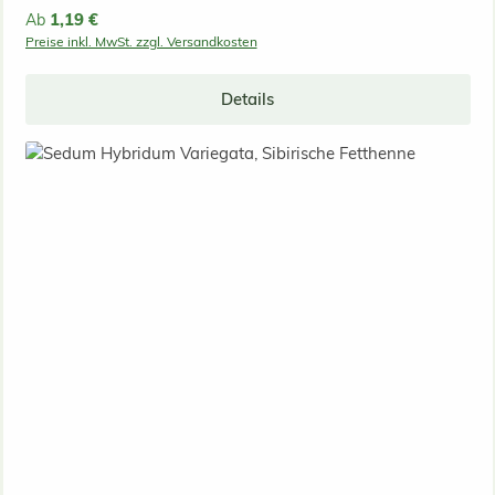
Regulärer Preis:
1,19 €
Ab
Preise inkl. MwSt. zzgl. Versandkosten
Details