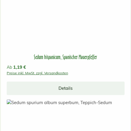
Sedum hispanicum, Spanischer Mauerpfeffer
Regulärer Preis:
1,19 €
Ab
Preise inkl. MwSt. zzgl. Versandkosten
Details