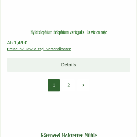
Hylotelephium telephium variegata, La vie en rose
Regulärer Preis:
1,49 €
Ab
Preise inkl. MwSt. zzgl. Versandkosten
Details
1
2
Seite
Seite
Gärtnerei Hofstetter Mühle