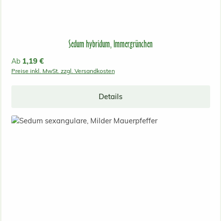
Sedum hybridum, Immergrünchen
Regulärer Preis:
1,19 €
Ab
Preise inkl. MwSt. zzgl. Versandkosten
Details