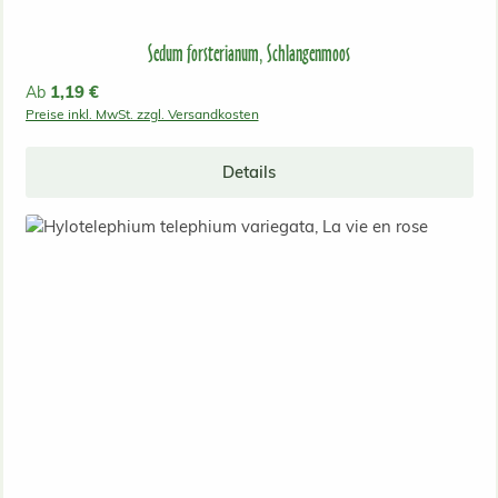
Sedum forsterianum, Schlangenmoos
Regulärer Preis:
1,19 €
Ab
Preise inkl. MwSt. zzgl. Versandkosten
Details