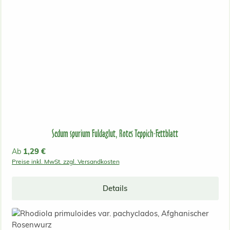
Sedum spurium Fuldaglut, Rotes Teppich-Fettblatt
Regulärer Preis:
1,29 €
Ab
Preise inkl. MwSt. zzgl. Versandkosten
Details