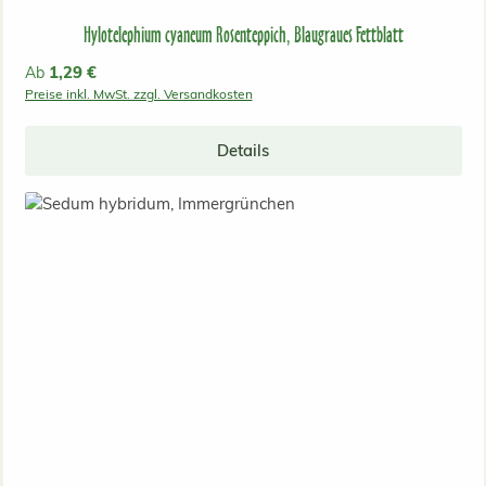
Hylotelephium cyaneum Rosenteppich, Blaugraues Fettblatt
Regulärer Preis:
1,29 €
Ab
Preise inkl. MwSt. zzgl. Versandkosten
Details