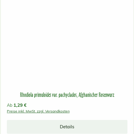
Rhodiola primuloides var. pachyclados, Afghanischer Rosenwurz
Regulärer Preis:
1,29 €
Ab
Preise inkl. MwSt. zzgl. Versandkosten
Details