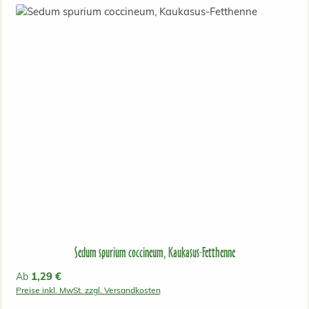
Sedum spurium coccineum, Kaukasus-Fetthenne
Regulärer Preis:
1,29 €
Ab
Preise inkl. MwSt. zzgl. Versandkosten