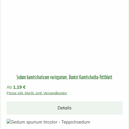
Sedum kamtschaticum variegatum, Buntes Kamtschatka-Fettblatt
Regulärer Preis:
1,19 €
Ab
Preise inkl. MwSt. zzgl. Versandkosten
Details