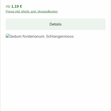
Regulärer Preis:
1,19 €
Ab
Preise inkl. MwSt. zzgl. Versandkosten
Details