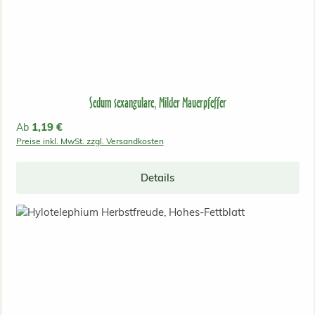
Sedum sexangulare, Milder Mauerpfeffer
Regulärer Preis:
1,19 €
Ab
Preise inkl. MwSt. zzgl. Versandkosten
Details