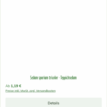
Sedum spurium tricolor - Teppichsedum
Regulärer Preis:
1,19 €
Ab
Preise inkl. MwSt. zzgl. Versandkosten
Details