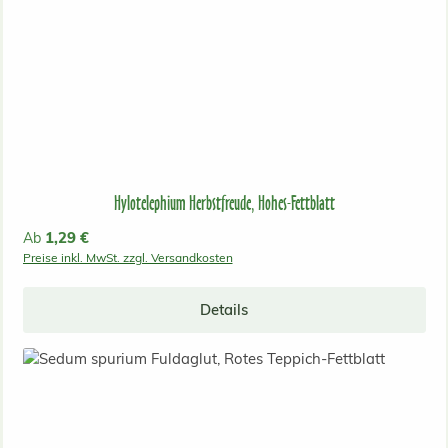
Hylotelephium Herbstfreude, Hohes-Fettblatt
Regulärer Preis:
1,29 €
Ab
Preise inkl. MwSt. zzgl. Versandkosten
Details