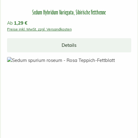
Sedum Hybridum Variegata, Sibirische Fetthenne
Regulärer Preis:
1,29 €
Ab
Preise inkl. MwSt. zzgl. Versandkosten
Details