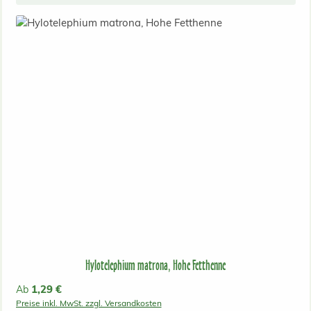
Hylotelephium matrona, Hohe Fetthenne
Regulärer Preis:
1,29 €
Ab
Preise inkl. MwSt. zzgl. Versandkosten