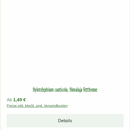
Hylotelephium cauticola, Himalaja Fetthenne
Regulärer Preis:
1,49 €
Ab
Preise inkl. MwSt. zzgl. Versandkosten
Details