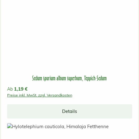
Sedum spurium album superbum, Teppich-Sedum
Regulärer Preis:
1,19 €
Ab
Preise inkl. MwSt. zzgl. Versandkosten
Details