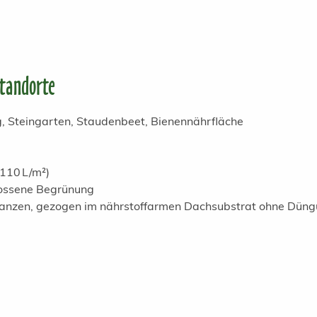
Standorte
 Steingarten, Staudenbeet, Bienennährfläche
110 L/m²)
lossene Begrünung
flanzen, gezogen im nährstoffarmen Dachsubstrat ohne Dün