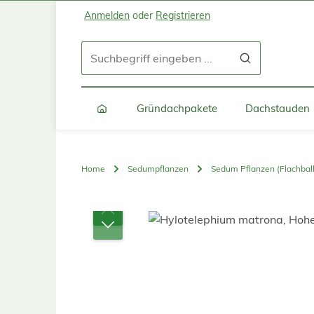
Anmelden
oder
Registrieren
Zum Hauptinhalt springen
Zur Suche springen
Zur Hauptnavigation springen
Gründachpakete
Dachstauden
Home
Sedumpflanzen
Sedum Pflanzen (Flachbal
Bildergalerie überspringen