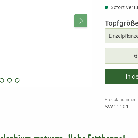
Sofort verfü
Topfgröß
Produkt A
In d
Produktnummer:
SW11101