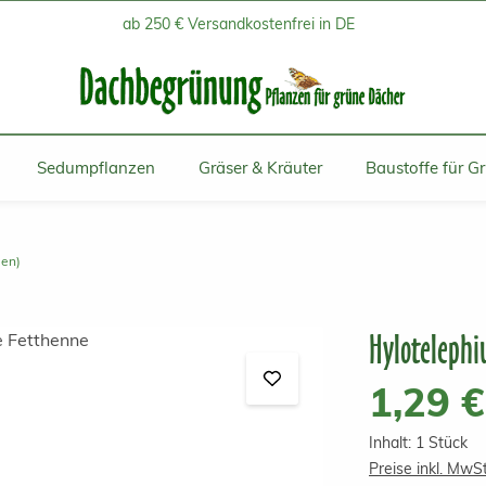
ab 250 € Versandkostenfrei in DE
Sedumpflanzen
Gräser & Kräuter
Baustoffe für G
len)
Hyloteleph
Regulärer Prei
1,29 €
Inhalt:
1 Stück
Preise inkl. MwS