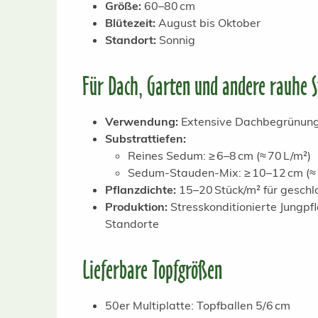
Größe:
60–80 cm
Blütezeit:
August bis Oktober
Standort:
Sonnig
Für Dach, Garten und andere rauhe 
Verwendung:
Extensive Dachbegrünung,
Substrattiefen:
Reines Sedum: ≥ 6–8 cm (≈ 70 L/m²)
Sedum-Stauden-Mix: ≥ 10–12 cm (≈ 
Pflanzdichte:
15–20 Stück/m² für gesch
Produktion:
Stresskonditionierte Jungp
Standorte
Lieferbare Topfgrößen
50er Multiplatte: Topfballen 5/6 cm