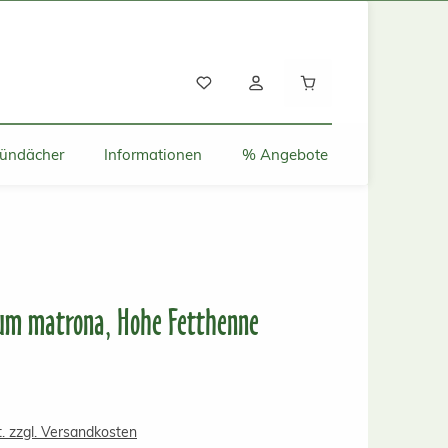
Warenkorb enthält
ründächer
Informationen
% Angebote
ium matrona, Hohe Fetthenne
s:
t. zzgl. Versandkosten