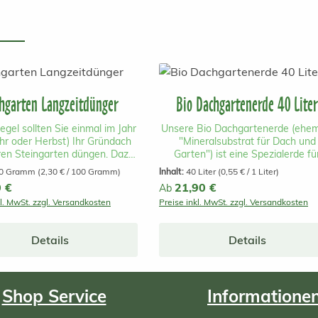
hgarten Langzeitdünger
Bio Dachgartenerde 40 Liter
egel sollten Sie einmal im Jahr
Unsere Bio Dachgartenerde (ehem
ahr oder Herbst) Ihr Gründach
"Mineralsubstrat für Dach und
ren Steingarten düngen. Dazu
Garten") ist eine Spezialerde fü
den Sie ausschließlich eine
extensive und einfach intensive, 
0 Gramm
(2,30 € / 100 Gramm)
Inhalt:
40 Liter
(0,55 € / 1 Liter)
hung aus organischem und
Dachbegrünungen (ab 15cm
r Preis:
0 €
Regulärer Preis:
21,90 €
Ab
ischem Langzeitdünger (4 - 9
Substrathöhe) und als 30-50%
kl. MwSt. zzgl. Versandkosten
Preise inkl. MwSt. zzgl. Versandkosten
und längere Düngewirkung je
Beimischung mit Spezial
Temperatur). Sie können den
Dachstaudenerde geeignet für
 einfach gleichmäßig auf die
extensive , flache Dachbegrünun
Details
Details
e Fläche ausstreuen. Nehmen
(bis ca. 12cm Substrathöhe) Der 
bei ca. 30 g Gründachdünger
Anteil an mineralischen Kompone
adratmeter Grünfläche. Unser
schafft optimale Bedingungen f
st eine spezielle Mischung aus
Sukkulenten, Moose, Kräuter, Grä
Shop Service
Informatione
organisch-mineralischer
und andere Pflanzen mit niedrig
mensetzung. Er wirkt sofort
Wuchs, die den extremen