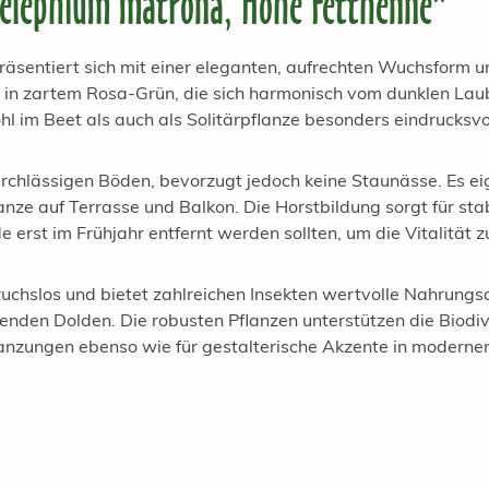
telephium matrona, Hohe Fetthenne"
räsentiert sich mit einer eleganten, aufrechten Wuchsform u
 in zartem Rosa-Grün, die sich harmonisch vom dunklen Lau
im Beet als auch als Solitärpflanze besonders eindrucksvol
rchlässigen Böden, bevorzugt jedoch keine Staunässe. Es ei
nze auf Terrasse und Balkon. Die Horstbildung sorgt für stabi
rst im Frühjahr entfernt werden sollten, um die Vitalität zu
ruchslos und bietet zahlreichen Insekten wertvolle Nahrung
enden Dolden. Die robusten Pflanzen unterstützen die Biodiver
lanzungen ebenso wie für gestalterische Akzente in modern