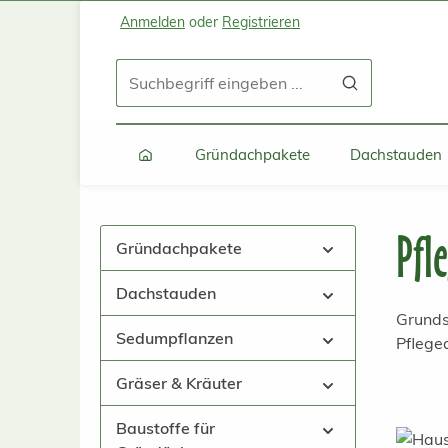
Anmelden
oder
Registrieren
Zum Hauptinhalt springen
Zur Suche springen
Zur Hauptnavigation springen
Gründachpakete
Dachstauden
Pfl
Gründachpakete
Dachstauden
Grunds
Sedumpflanzen
Pflege
Gräser & Kräuter
Baustoffe für