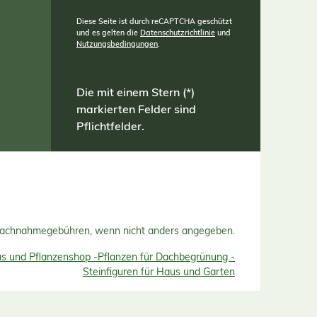
Diese Seite ist durch reCAPTCHA geschützt
und es gelten die
Datenschutzrichtlinie
und
Nutzungsbedingungen
.
Die mit einem Stern (*)
markierten Felder sind
Pflichtfelder.
Nachnahmegebühren, wenn nicht anders angegeben.
 und Pflanzenshop -
Pflanzen für Dachbegrünung -
Steinfiguren für Haus und Garten