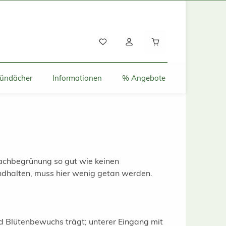
Warenkorb enthält
ründächer
Informationen
% Angebote
Dachbegrünung so gut wie keinen
ndhalten, muss hier wenig getan werden.