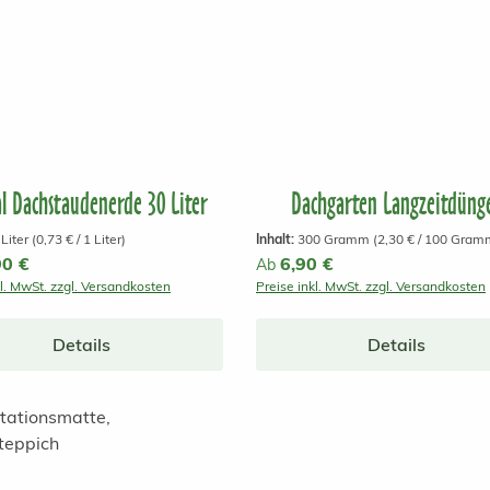
al Dachstaudenerde 30 Liter
Dachgarten Langzeitdüng
 Liter
(0,73 € / 1 Liter)
Inhalt:
300 Gramm
(2,30 € / 100 Gram
r Preis:
90 €
Regulärer Preis:
6,90 €
Ab
kl. MwSt. zzgl. Versandkosten
Preise inkl. MwSt. zzgl. Versandkosten
Details
Details