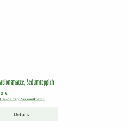
ationsmatte, Sedumteppich
r Preis:
90 €
kl. MwSt. zzgl. Versandkosten
Details