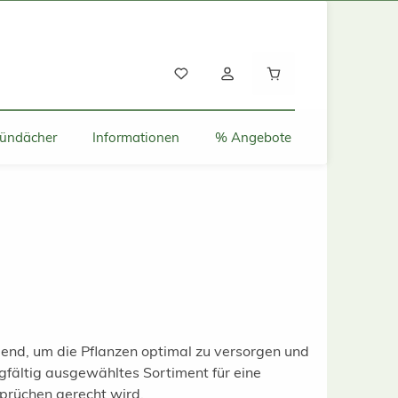
Warenkorb enthält
ründächer
Informationen
% Angebote
end, um die Pflanzen optimal zu versorgen und
gfältig ausgewähltes Sortiment für eine
prüchen gerecht wird.