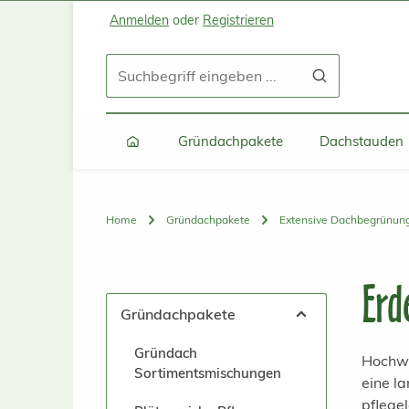
Anmelden
oder
Registrieren
Zum Hauptinhalt springen
Zur Suche springen
Zur Hauptnavigation springen
Gründachpakete
Dachstauden
Home
Gründachpakete
Extensive Dachbegrünun
Erd
Gründachpakete
Gründach
Hochwe
Sortimentsmischungen
eine l
pflege