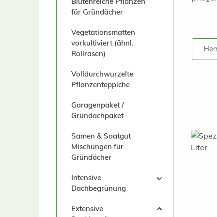
Blütenreiche Pflanzen
für Gründächer
Vegetationsmatten
vorkultiviert (ähnl.
Hers
Rollrasen)
Volldurchwurzelte
Pflanzenteppiche
Garagenpaket /
Gründachpaket
Samen & Saatgut
Mischungen für
Gründächer
Intensive
Dachbegrünung
Extensive