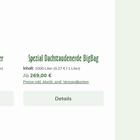
er
Spezial Dachstaudenerde BigBag
m)
Inhalt:
1000 Liter
(0,27 € / 1 Liter)
Regulärer Preis:
269,00 €
Ab
Preise inkl. MwSt. zzgl. Versandkosten
Details