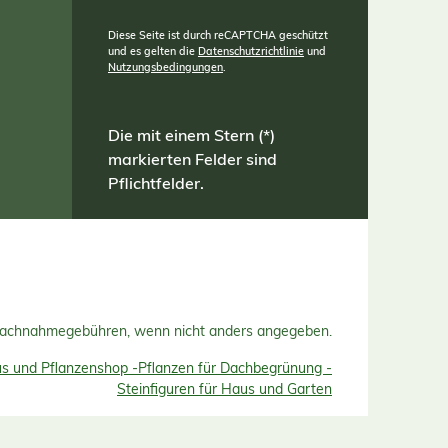
Diese Seite ist durch reCAPTCHA geschützt
und es gelten die
Datenschutzrichtlinie
und
Nutzungsbedingungen
.
Die mit einem Stern (*)
markierten Felder sind
Pflichtfelder.
Nachnahmegebühren, wenn nicht anders angegeben.
 und Pflanzenshop -
Pflanzen für Dachbegrünung -
Steinfiguren für Haus und Garten