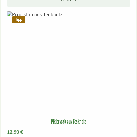
Tipp
Pikierstab aus Teakholz
Regulärer Preis:
12,90 €