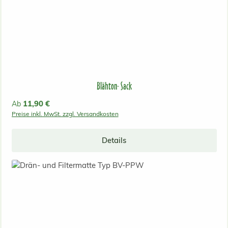
Blähton- Sack
Regulärer Preis:
11,90 €
Ab
Preise inkl. MwSt. zzgl. Versandkosten
Details