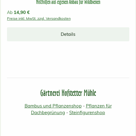
Nisthilfen aus eigenen Anbau für Wildbienen
Regulärer Preis:
14,90 €
Ab
Preise inkl. MwSt. zzgl. Versandkosten
Details
Gärtnerei Hofstetter Mühle
Bambus und Pflanzenshop
-
Pflanzen für
Dachbegrünung
-
Steinfigurenshop