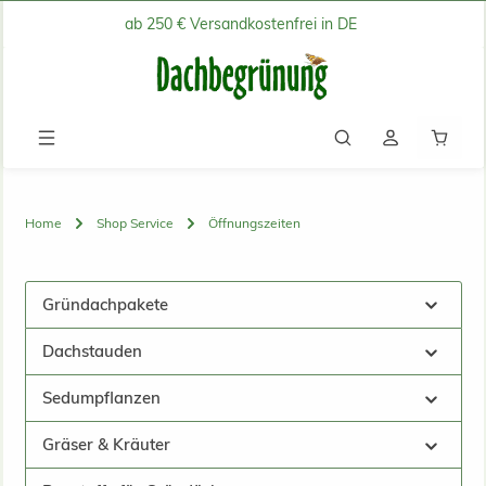
ab 250 € Versandkostenfrei in DE
Zum Hauptinhalt springen
Waren
Home
Shop Service
Öffnungszeiten
Gründachpakete
Dachstauden
Sedumpflanzen
Gräser & Kräuter