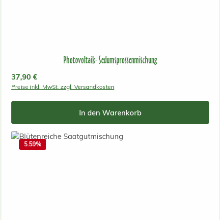
Photovoltaik- Sedumsprossenmischung
Regulärer Preis:
37,90 €
Preise inkl. MwSt. zzgl. Versandkosten
In den Warenkorb
5.59
%