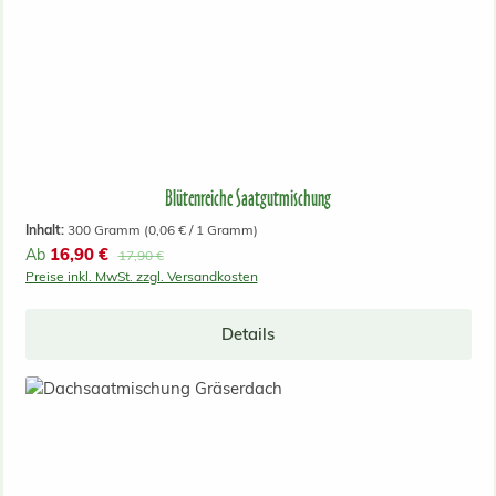
Blütenreiche Saatgutmischung
Inhalt:
300 Gramm
(0,06 € / 1 Gramm)
Verkaufspreis:
16,90 €
Ab
Regulärer Preis:
17,90 €
Preise inkl. MwSt. zzgl. Versandkosten
Details