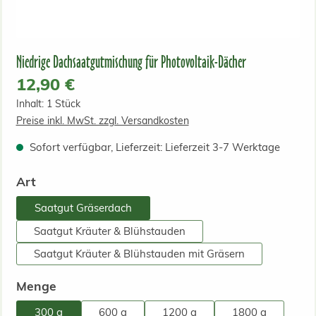
Niedrige Dachsaatgutmischung für Photovoltaik-Dächer
Regulärer Preis:
12,90 €
Inhalt:
1 Stück
Preise inkl. MwSt. zzgl. Versandkosten
Sofort verfügbar, Lieferzeit: Lieferzeit 3-7 Werktage
auswählen
Art
Saatgut Gräserdach
Saatgut Kräuter & Blühstauden
Saatgut Kräuter & Blühstauden mit Gräsern
auswählen
Menge
300 g
600 g
1200 g
1800 g