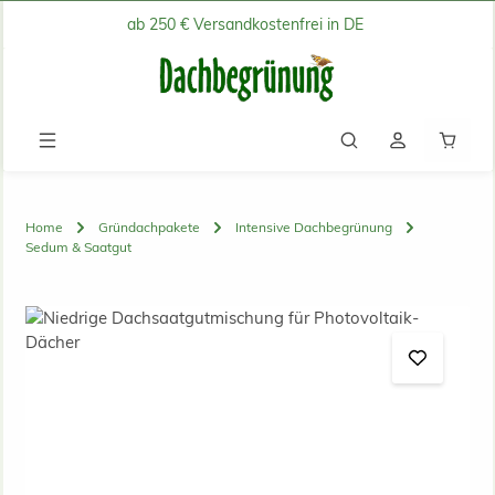
ab 250 € Versandkostenfrei in DE
Zum Hauptinhalt springen
Waren
Home
Gründachpakete
Intensive Dachbegrünung
Sedum & Saatgut
Bildergalerie überspringen