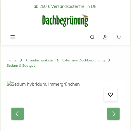
ab 250 € Versandkostenfrei in DE
Zum Hauptinhalt springen
Waren
Home
Gründachpakete
Extensive Dachbegrünung
Sedum & Saatgut
Bildergalerie überspringen