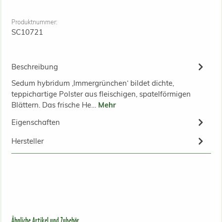
Produktnummer:
SC10721
Beschreibung
Sedum hybridum ‚Immergrünchen‘ bildet dichte,
teppichartige Polster aus fleischigen, spatelförmigen
Blättern. Das frische He…
Mehr
Eigenschaften
Hersteller
Produktgalerie überspringen
Ähnliche Artikel und Zubehör