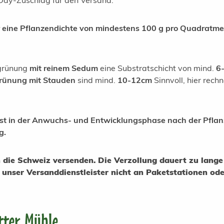
tDay-Zuschlag für den Versand.
eine Pflanzendichte von mindestens 100 g pro Quadratmete
egrünung
mit reinem Sedum
eine Substratschicht von mind.
6
rünung mit Stauden
sind mind.
10-12cm
Sinnvoll, hier rechn
st in der Anwuchs- und Entwicklungsphase nach der Pfla
g.
in die Schweiz versenden. Die Verzollung dauert zu lan
unser Versanddienstleister nicht an Paketstationen ode
tter Mühle