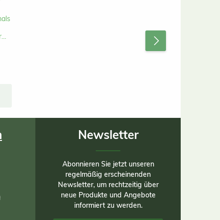
als
r
hohe
gen
hohe
nten
ür
ser
n
Newsletter
em
f
ine
Abonnieren Sie jetzt unseren
en
regelmäßig erscheinenden
Newsletter, um rechtzeitig über
neue Produkte und Angebote
el
n
ren
informiert zu werden.
r