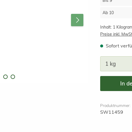
Bis
9
Ab
10
Inhalt:
1 Kilogr
Preise inkl. MwS
Sofort verfü
Produkt A
In d
Produktnummer:
SW11459