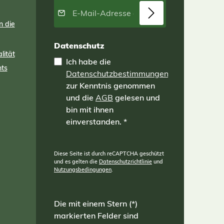
für
E-Mail-Adresse*
en
m
n die
m
Datenschutz
ines
lität
ten
Ich habe die
en.
nts
Datenschutzbestimmungen
sch:
t:
zur Kenntnis genommen
n
und die
AGB
gelesen und
ie
bin mit ihnen
ilfe
einverstanden.
*
x
 =
Diese Seite ist durch reCAPTCHA geschützt
und es gelten die
Datenschutzrichtlinie
und
Nutzungsbedingungen
.
öhe
Die mit einem Stern (*)
markierten Felder sind