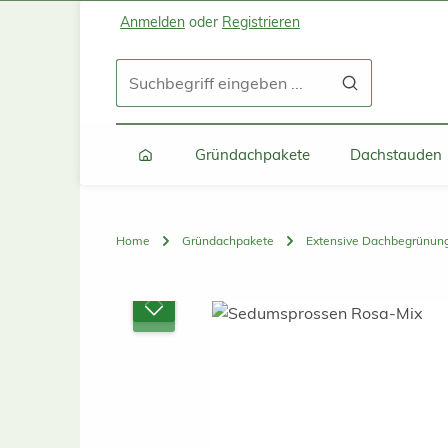
Anmelden
oder
Registrieren
Zum Hauptinhalt springen
Zur Suche springen
Zur Hauptnavigation springen
Gründachpakete
Dachstauden
Home
Gründachpakete
Extensive Dachbegrünun
Bildergalerie überspringen