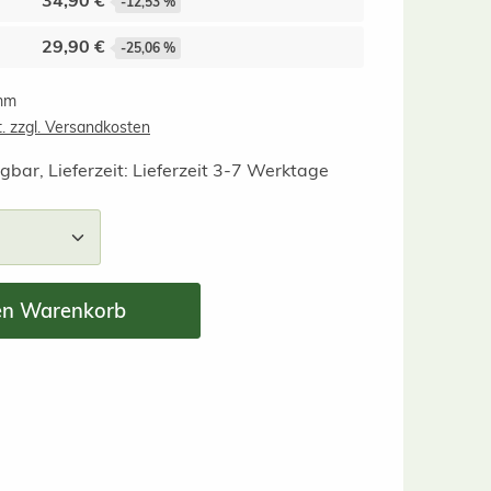
34,90 €
-12,53 %
29,90 €
-25,06 %
amm
t. zzgl. Versandkosten
gbar, Lieferzeit: Lieferzeit 3-7 Werktage
nzahl: Gib den gewünschten Wert ein ode
en Warenkorb