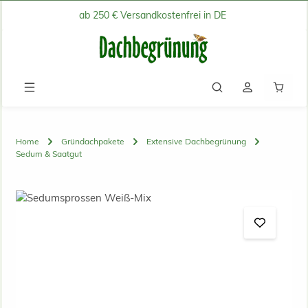
ab 250 € Versandkostenfrei in DE
Zum Hauptinhalt springen
Waren
Home
Gründachpakete
Extensive Dachbegrünung
Sedum & Saatgut
Bildergalerie überspringen