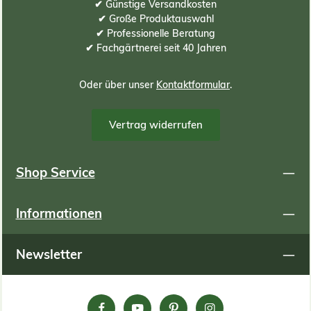
✔ Günstige Versandkosten
anwachsen. Technische Daten: Schüttdichte frisch: 700-
800kg/m³ Wassergesättigt: 1000kg/m³ Um Ihren Bedarf
✔ Große Produktauswahl
an Substrat zu ermitteln, können Sie folgende Formel
✔ Professionelle Beratung
oder Tabelle zur Hilfe nehmen: Berechnungsformel:
✔ Fachgärtnerei seit 40 Jahren
(Meter Länge) x (Meter Breite) x (ZENTIMETER
Substrathöhe) x 10 = Bedarf an Substrat in Liter
Berechnungsbeispiele: Begrünungsfläche in Meter
Oder über unser
Kontaktformular
.
Länge m Breite m Gesamt qm Substrathöhe cm
Substratbedarf in Liter 1 1 1 6 60 2 2,5 5 6 300 2,5 4 10 6
600 1 1 1 8 80 2 2,5 5 8 400 2,5 4 10 8 800 1
Vertrag widerrufen
1 1 9 90 2 2,5 5 9 450 2,5 4 10 9 900 1 1 1 12 120 2
2,5 5 12 600 2,5 4 10 12 1200 1 1 1 15 150 2 2,5 5
15 750 2,5 4 10 15 1500
Shop Service
Informationen
Newsletter