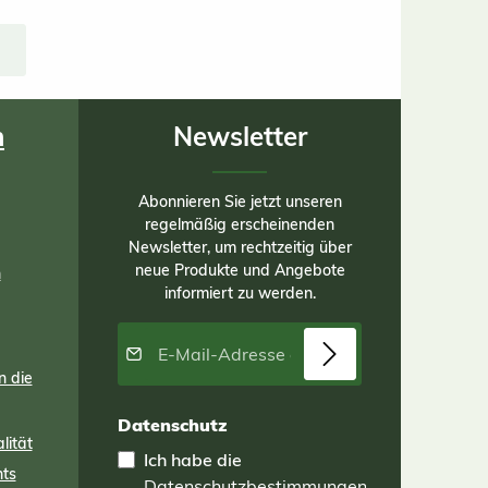
en
die
men
er
ser
 aus
n
Newsletter
rt
Abonnieren Sie jetzt unseren
regelmäßig erscheinenden
. B
Newsletter, um rechtzeitig über
te
neue Produkte und Angebote
n
informiert zu werden.
 den
E-Mail-Adresse*
en,
n die
s
er
Datenschutz
lität
Ich habe die
ng
nts
Datenschutzbestimmungen
 und