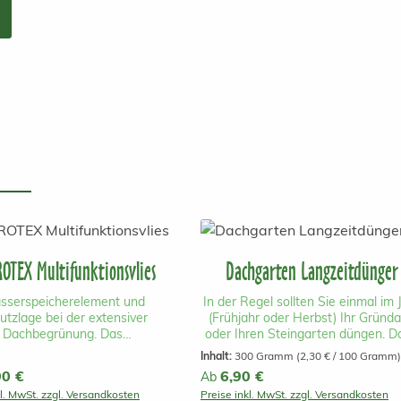
OTEX Multifunktionsvlies
Dachgarten Langzeitdünger
sserspeicherelement und
In der Regel sollten Sie einmal im 
utzlage bei der extensiver
(Frühjahr oder Herbst) Ihr Gründ
Dachbegrünung. Das
oder Ihren Steingarten düngen. D
funktionsvlies Hydrotex kann
verwenden Sie ausschließlich ei
Inhalt:
300 Gramm
(2,30 € / 100 Gramm)
h und unkompliziert auf einem
Mischung aus organischem un
r Preis:
90 €
Regulärer Preis:
6,90 €
Ab
ach aufgebracht werden und
mineralischem Langzeitdünger (4 
kl. MwSt. zzgl. Versandkosten
Preise inkl. MwSt. zzgl. Versandkosten
 ausserdem als Drainage und
Monate und längere Düngewirkung