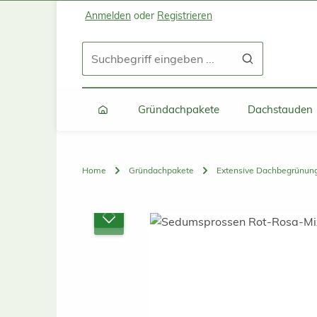
Anmelden
oder
Registrieren
Zum Hauptinhalt springen
Zur Suche springen
Zur Hauptnavigation springen
Gründachpakete
Dachstauden
Home
Gründachpakete
Extensive Dachbegrünun
Bildergalerie überspringen