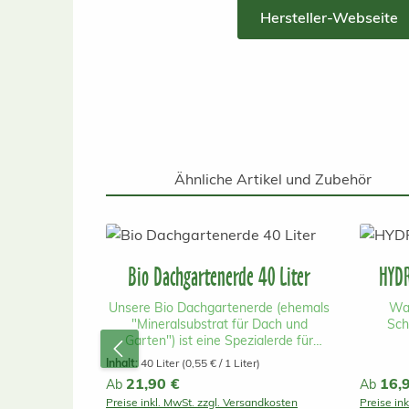
Hersteller-Webseite
Ähnliche Artikel und Zubehör
Produktgalerie überspringen
Bio Dachgartenerde 40 Liter
HYDR
Unsere Bio Dachgartenerde (ehemals
Wa
"Mineralsubstrat für Dach und
Sch
Garten") ist eine Spezialerde für
extensive und einfach intensive, hohe
Multi
Inhalt:
40 Liter
(0,55 € / 1 Liter)
Dachbegrünungen (ab 15cm
einfac
Regulärer Preis:
21,90 €
Reguläre
16,
Ab
Ab
Substrathöhe) und als 30-50%
Gründ
Preise inkl. MwSt. zzgl. Versandkosten
Preise in
Beimischung mit Spezial
dient