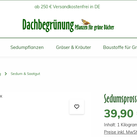
ab 250 € Versandkostenfrei in DE
Sedumpflanzen
Gräser & Kräuter
Baustoffe für G
g
Sedum & Saatgut
Sedumspross
Regulärer Prei
39,90
Inhalt:
1 Kilogr
Preise inkl. MwS