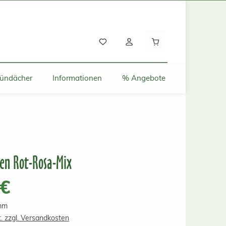
Warenkorb enthält
ründächer
Informationen
% Angebote
en Rot-Rosa-Mix
s:
 €
amm
t. zzgl. Versandkosten