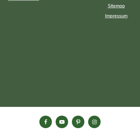
mineralische Substanzen wirke
Sitemap
bodenverbessernd und erhöhen d
Impressum
die Widerstandsfähigkeit der Pfla
und leisten eine dauerhafte
Langzeitwirkung. 10-12%
Gesamtstickstoff, 3-5 %
Gesamtphosphat, 10%
Gesamtkaliumoxid, 7%
Gesamtschwefel, 3%
Gesamtmagnesiumoxid