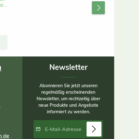
azu
ne
d
- 9
 je
en
die
men
er
ser
 aus
n
Newsletter
rt
Abonnieren Sie jetzt unseren
regelmäßig erscheinenden
. B
Newsletter, um rechtzeitig über
te
neue Produkte und Angebote
n
informiert zu werden.
 den
E-Mail-Adresse*
en,
n die