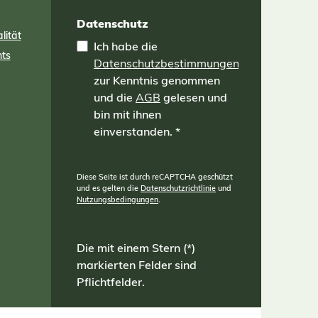
s
er
Datenschutz
lität
Ich habe die
ng
nts
Datenschutzbestimmungen
 und
n
zur Kenntnis genommen
amit
und die
AGB
gelesen und
nzen
bin mit ihnen
einverstanden.
*
Diese Seite ist durch reCAPTCHA geschützt
und es gelten die
Datenschutzrichtlinie
und
Nutzungsbedingungen
.
Die mit einem Stern (*)
markierten Felder sind
Pflichtfelder.