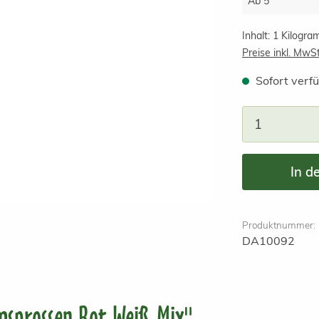
Ab
5
Inhalt:
1 Kilogr
Preise inkl. MwS
Sofort verfü
Produkt A
In d
Produktnummer:
DA10092
msprossen Rot-Weiß-Mix"