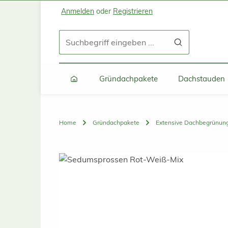
Anmelden
oder
Registrieren
Zum Hauptinhalt springen
Zur Suche springen
Zur Hauptnavigation springen
Gründachpakete
Dachstauden
Home
Gründachpakete
Extensive Dachbegrünun
Bildergalerie überspringen