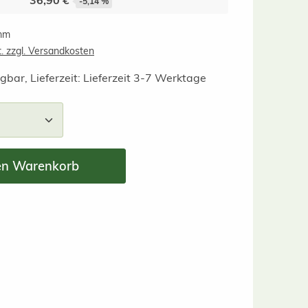
36,90 €
-5,14 %
amm
t. zzgl. Versandkosten
gbar, Lieferzeit: Lieferzeit 3-7 Werktage
nzahl: Gib den gewünschten Wert ein ode
en Warenkorb