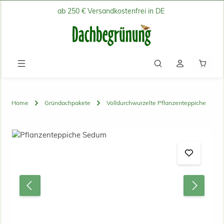
ab 250 € Versandkostenfrei in DE
Zum Hauptinhalt springen
Waren
Home
Gründachpakete
Volldurchwurzelte Pflanzenteppiche
Bildergalerie überspringen