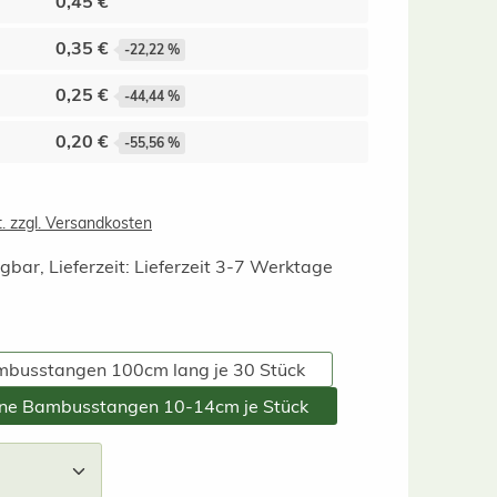
0,45 €
0,35 €
-22,22 %
0,25 €
-44,44 %
0,20 €
-55,56 %
t. zzgl. Versandkosten
gbar, Lieferzeit: Lieferzeit 3-7 Werktage
hlen
mbusstangen 100cm lang je 30 Stück
ene Bambusstangen 10-14cm je Stück
nzahl: Gib den gewünschten Wert ein ode