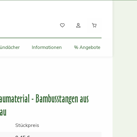
Warenkorb enthält
ründächer
Informationen
% Angebote
Baumaterial - Bambusstangen aus
bau
Stückpreis