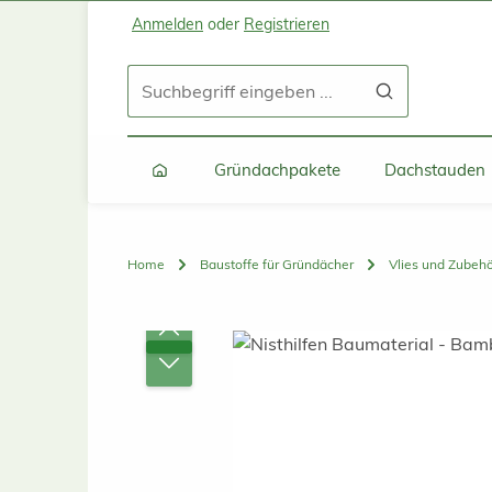
Anmelden
oder
Registrieren
Zum Hauptinhalt springen
Zur Suche springen
Zur Hauptnavigation springen
Gründachpakete
Dachstauden
Home
Baustoffe für Gründächer
Vlies und Zubeh
Bildergalerie überspringen