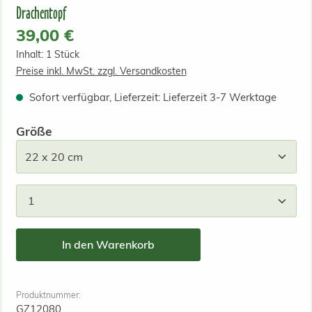
Drachentopf
Regulärer Preis:
39,00 €
Inhalt:
1 Stück
Preise inkl. MwSt. zzgl. Versandkosten
Sofort verfügbar, Lieferzeit: Lieferzeit 3-7 Werktage
auswählen
Größe
Produkt Anzahl: Gib den gewünschten Wert ein od
In den Warenkorb
Produktnummer:
GZ12080