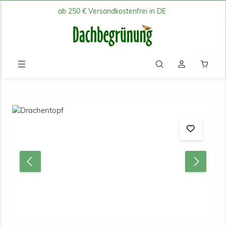
ab 250 € Versandkostenfrei in DE
Zum Hauptinhalt springen
Waren
Bildergalerie überspringen