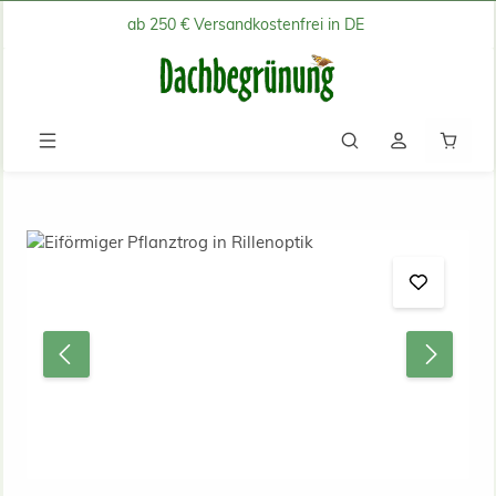
ab 250 € Versandkostenfrei in DE
Zum Hauptinhalt springen
Waren
Bildergalerie überspringen