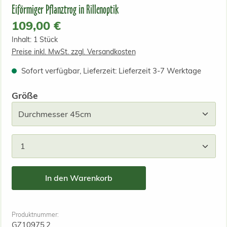
Eiförmiger Pflanztrog in Rillenoptik
Regulärer Preis:
109,00 €
Inhalt:
1 Stück
Preise inkl. MwSt. zzgl. Versandkosten
Sofort verfügbar, Lieferzeit: Lieferzeit 3-7 Werktage
auswählen
Größe
Produkt Anzahl: Gib den gewünschten Wert ein od
In den Warenkorb
Produktnummer:
GZ10975.2