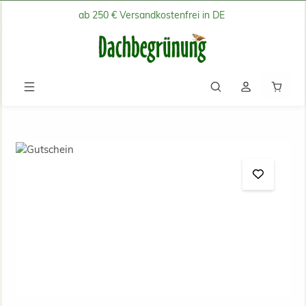
ab 250 € Versandkostenfrei in DE
Zum Hauptinhalt springen
Waren
Bildergalerie überspringen