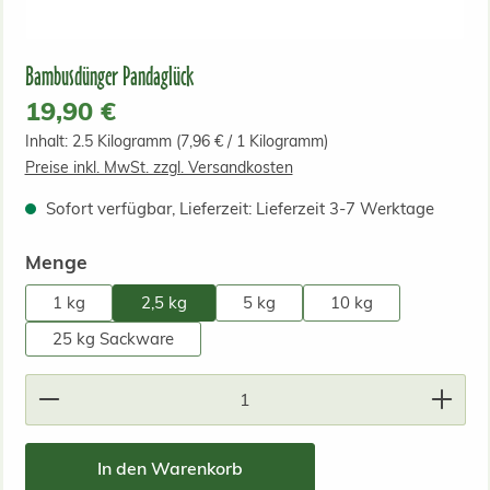
Bambusdünger Pandaglück
Regulärer Preis:
19,90 €
Inhalt:
2.5 Kilogramm
(7,96 € / 1 Kilogramm)
Preise inkl. MwSt. zzgl. Versandkosten
Sofort verfügbar, Lieferzeit: Lieferzeit 3-7 Werktage
auswählen
Menge
1 kg
2,5 kg
5 kg
10 kg
25 kg Sackware
Produkt Anzahl: Gib den gewünschten Wert ein od
In den Warenkorb