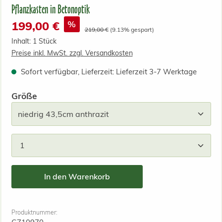
Pflanzkasten in Betonoptik
Verkaufspreis:
%
199,00 €
Regulärer Preis:
219,00 €
(9.13% gespart)
Inhalt:
1 Stück
Preise inkl. MwSt. zzgl. Versandkosten
Sofort verfügbar, Lieferzeit: Lieferzeit 3-7 Werktage
auswählen
Größe
Produkt Anzahl: Gib den gewünschten Wert ein od
In den Warenkorb
Produktnummer: