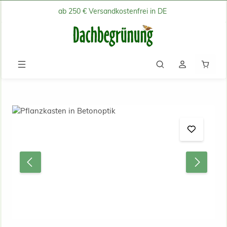
ab 250 € Versandkostenfrei in DE
Zum Hauptinhalt springen
Waren
Bildergalerie überspringen