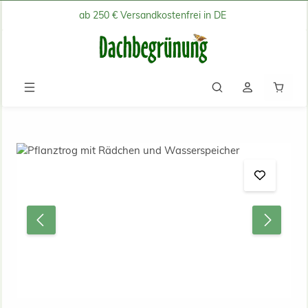
ab 250 € Versandkostenfrei in DE
Zum Hauptinhalt springen
Waren
Bildergalerie überspringen