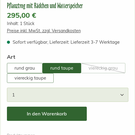
Pflanztrog mit Rädchen und Wasserspeicher
Regulärer Preis:
295,00 €
Inhalt:
1 Stück
Preise inkl. MwSt. zzgl. Versandkosten
Sofort verfügbar, Lieferzeit: Lieferzeit 3-7 Werktage
auswählen
Art
rund grau
rund taupe
viereckig grau
(Diese Option ist 
viereckig taupe
Produkt Anzahl: Gib den gewünschten Wert ein od
In den Warenkorb