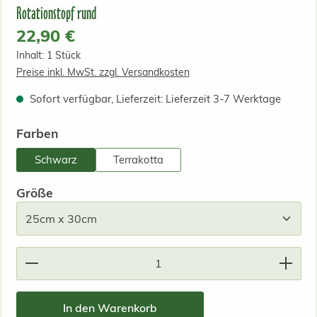
Rotationstopf rund
Regulärer Preis:
22,90 €
Inhalt:
1 Stück
Preise inkl. MwSt. zzgl. Versandkosten
Sofort verfügbar, Lieferzeit: Lieferzeit 3-7 Werktage
auswählen
Farben
Schwarz
Terrakotta
auswählen
Größe
Produkt Anzahl: Gib den gewünschten Wert ein od
In den Warenkorb