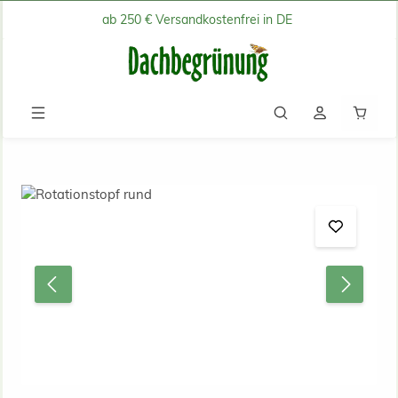
ab 250 € Versandkostenfrei in DE
Zum Hauptinhalt springen
Waren
Bildergalerie überspringen