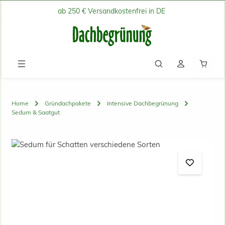
ab 250 € Versandkostenfrei in DE
Zum Hauptinhalt springen
Waren
Home
Gründachpakete
Intensive Dachbegrünung
Sedum & Saatgut
Bildergalerie überspringen