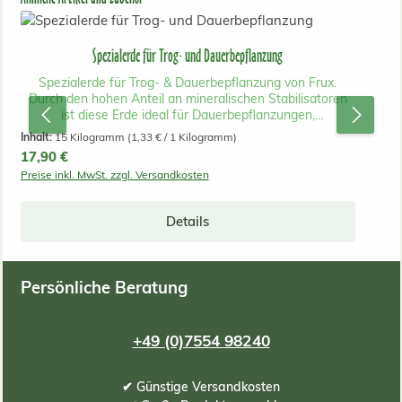
Spezialerde für Trog- und Dauerbepflanzung
Spezialerde für Trog- & Dauerbepflanzung von Frux.
Durch den hohen Anteil an mineralischen Stabilisatoren
ist diese Erde ideal für Dauerbepflanzungen,
Innenraumbegrünungen und die Bepflanzung von
Inhalt:
15 Kilogramm
(1,33 € / 1 Kilogramm)
Großgefäßen mit Pflanzeinsatz und
Regulärer Preis:
17,90 €
Bewässerungssystem geeignet. Die Erde ist so
Preise inkl. MwSt. zzgl. Versandkosten
zusammengesetzt, dass sie langfristig nicht
zusammensackt und verdichtet. Auch für salzempfindliche
Pflanzen ist diese Spezialerde sehr geeignet und ist
Details
ebenso als strukturstabiler Unterbau in Hochbeeten zu
verwenden.
Persönliche Beratung
+49 (0)7554 98240
✔ Günstige Versandkosten