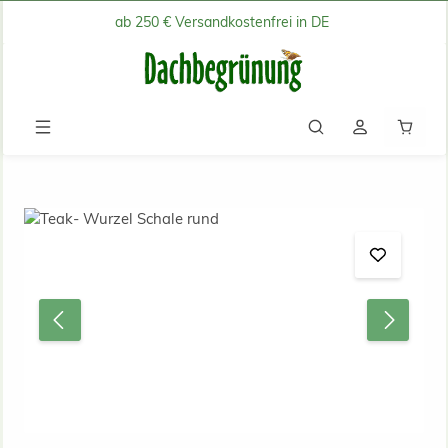
ab 250 € Versandkostenfrei in DE
Zum Hauptinhalt springen
Waren
Bildergalerie überspringen