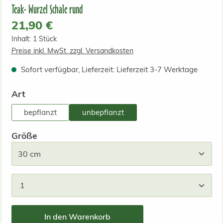
Teak- Wurzel Schale rund
Regulärer Preis:
21,90 €
Inhalt:
1 Stück
Preise inkl. MwSt. zzgl. Versandkosten
Sofort verfügbar, Lieferzeit: Lieferzeit 3-7 Werktage
auswählen
Art
bepflanzt
unbepflanzt
auswählen
Größe
Produkt Anzahl: Gib den gewünschten Wert ein od
In den Warenkorb