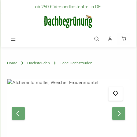
ab 250 € Versandkostenfrei in DE
Zum Hauptinhalt springen
Waren
Home
Dachstauden
Hohe Dachstauden
Bildergalerie überspringen