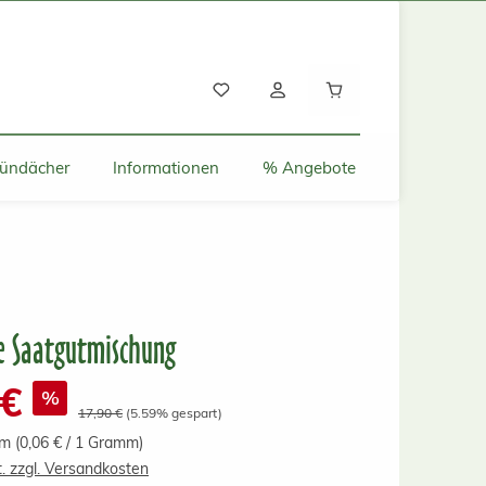
Warenkorb enthält
ründächer
Informationen
% Angebote
e Saatgutmischung
 €
%
Regulärer Preis:
17,90 €
(5.59% gespart)
mm
(0,06 € / 1 Gramm)
t. zzgl. Versandkosten