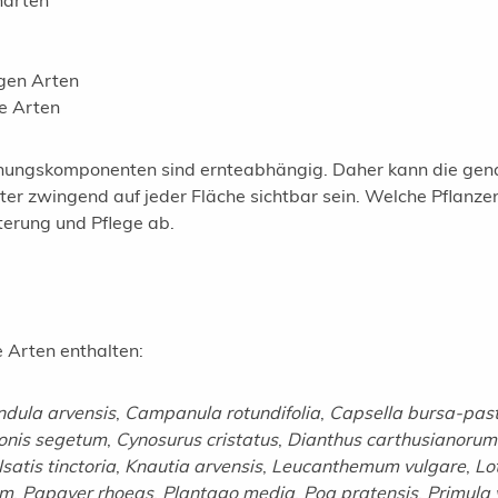
narten
gen Arten
e Arten
chungskomponenten sind ernteabhängig. Daher kann die ge
äter zwingend auf jeder Fläche sichtbar sein. Welche Pflanze
terung und Pflege ab.
 Arten enthalten:
ndula arvensis
,
Campanula rotundifolia
,
Capsella bursa-past
onis segetum
,
Cynosurus cristatus
,
Dianthus carthusianorum
Isatis tinctoria
,
Knautia arvensis
,
Leucanthemum vulgare
,
Lo
um
,
Papaver rhoeas
,
Plantago media
,
Poa pratensis
,
Primula 