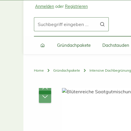
Anmelden
oder
Registrieren
Zum Hauptinhalt springen
Zur Suche springen
Zur Hauptnavigation springen
Gründachpakete
Dachstauden
Home
Gründachpakete
Intensive Dachbegrünung
Bildergalerie überspringen