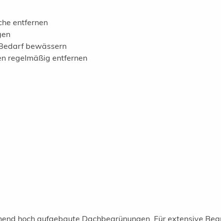
che entfernen
gen
 Bedarf bewässern
n regelmäßig entfernen
ichend hoch aufgebaute Dachbegrünungen. Für extensive Beg