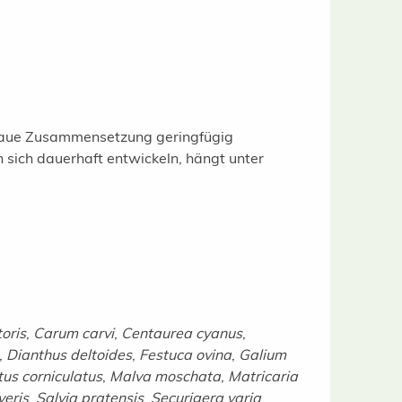
naue Zusammensetzung geringfügig
n sich dauerhaft entwickeln, hängt unter
oris
,
Carum carvi
,
Centaurea cyanus
,
,
Dianthus deltoides
,
Festuca ovina
,
Galium
tus corniculatus
,
Malva moschata
,
Matricaria
veris
,
Salvia pratensis
,
Securigera varia
,