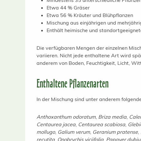
Mindestens 35 unterschiedliche Pflanze
Etwa 44 % Gräser
Etwa 56 % Kräuter und Blühpflanzen
Mischung aus einjährigen und mehrjähri
Enthält heimische und standortgeeignet
Die verfügbaren Mengen der einzelnen Mis
variieren. Nicht jede enthaltene Art wird sp
anderem von Boden, Feuchtigkeit, Licht, Wit
Enthaltene Pflanzenarten
In der Mischung sind unter anderem folgende
Anthoxanthum odoratum
,
Briza media
,
Cale
Centaurea jacea
,
Centaurea scabiosa
,
Glebi
mollugo
,
Galium verum
,
Geranium pratense
,
recutita
,
Onobrychis viciifolia
,
Papaver dubi