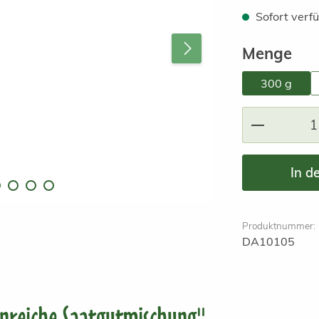
Sofort verfü
au
Menge
300 g
Produkt A
In d
Produktnummer:
DA10105