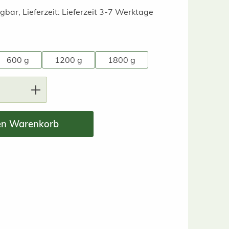
gbar, Lieferzeit: Lieferzeit 3-7 Werktage
swählen
600 g
1200 g
1800 g
nzahl: Gib den gewünschten Wert ein ode
en Warenkorb