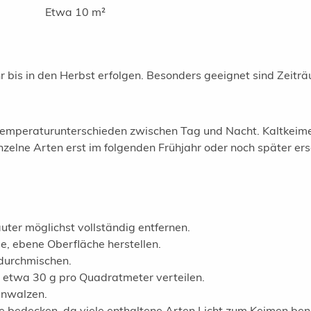
Etwa 10 m²
 bis in den Herbst erfolgen. Besonders geeignet sind Zeitr
 Temperaturunterschieden zwischen Tag und Nacht. Kaltkeime
zelne Arten erst im folgenden Frühjahr oder noch später ers
er möglichst vollständig entfernen.
e, ebene Oberfläche herstellen.
 durchmischen.
 etwa 30 g pro Quadratmeter verteilen.
anwalzen.
de bedecken, da viele enthaltene Arten Licht zum Keimen ben