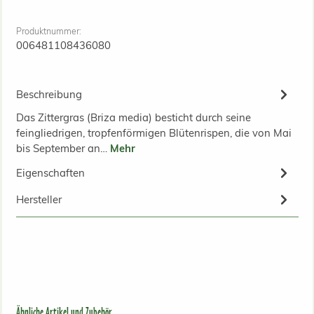
Produktnummer:
006481108436080
Beschreibung
Das Zittergras (Briza media) besticht durch seine
feingliedrigen, tropfenförmigen Blütenrispen, die von Mai
bis September an…
Mehr
Eigenschaften
Hersteller
Produktgalerie überspringen
Ähnliche Artikel und Zubehör