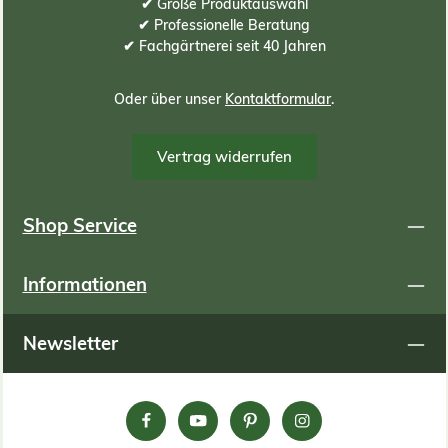
800kg/m³ Wassergesättigt: 1000kg/m³ Um Ihren Bedarf
✔ Große Produktauswahl
an Substrat zu ermitteln, können Sie folgende Formel
✔ Professionelle Beratung
oder Tabelle zur Hilfe nehmen: Berechnungsformel:
✔ Fachgärtnerei seit 40 Jahren
(Meter Länge) x (Meter Breite) x (ZENTIMETER
Substrathöhe) x 10 = Bedarf an Substrat in Liter
Berechnungsbeispiele: Begrünungsfläche in Meter
Oder über unser
Kontaktformular
.
Länge m Breite m Gesamt qm Substrathöhe cm
Substratbedarf in Liter 1 1 1 6 60 2 2,5 5 6 300 2,5 4 10 6
600 1 1 1 8 80 2 2,5 5 8 400 2,5 4 10 8 800 1
Vertrag widerrufen
1 1 9 90 2 2,5 5 9 450 2,5 4 10 9 900 1 1 1 12 120 2
2,5 5 12 600 2,5 4 10 12 1200 1 1 1 15 150 2 2,5 5
15 750 2,5 4 10 15 1500
Shop Service
Informationen
Newsletter