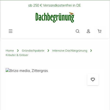
ab 250 € Versandkostenfrei in DE
Zum Hauptinhalt springen
Waren
Home
Gründachpakete
Intensive Dachbegrünung
Kräuter & Gräser
Bildergalerie überspringen