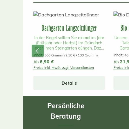
Produktgalerie überspringen
Dachgarten Langzeitdünger
Bio 
In der Regel sollten Sie einmal im Jahr
Unsere 
(Frühjahr oder Herbst) Ihr Gründach
"Mi
oder Ihren Steingarten düngen. Dazu
Garte
verwenden Sie ausschließlich eine
extensi
Inhalt:
300 Gramm
(2,30 € / 100 Gramm)
Inhalt:
40
Mischung aus organischem und
Da
Regulärer Preis:
6,90 €
Reguläre
21,
Ab
Ab
mineralischem Langzeitdünger (4 - 9
Subs
Preise inkl. MwSt. zzgl. Versandkosten
Preise in
Monate und längere Düngewirkung je
B
nach Temperatur). Sie können den
Dach
Dünger einfach gleichmäßig auf die
extens
Details
begrünte Fläche ausstreuen. Nehmen
(bis ca
Sie dabei ca. 30 g Gründachdünger
Anteil 
pro Quadratmeter Grünfläche. Unser
schaf
Dünger ist eine spezielle Mischung aus
Sukkule
Persönliche
organisch-mineralischer
und an
Zusammensetzung. Er wirkt sofort
W
Beratung
und für mehrere Monate. Wir
Witte
verwenden für unsere
Dachflä
Dachgartendüngermischung
der v