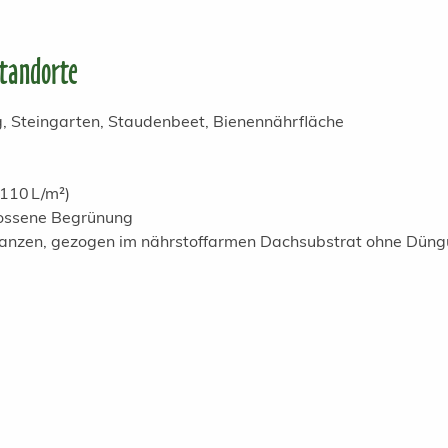
Standorte
 Steingarten, Staudenbeet, Bienennährfläche
110 L/m²)
lossene Begrünung
flanzen, gezogen im nährstoffarmen Dachsubstrat ohne Dün