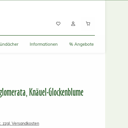
Warenkorb enthält
ründächer
Informationen
% Angebote
glomerata, Knäuel-Glockenblume
s:
t. zzgl. Versandkosten