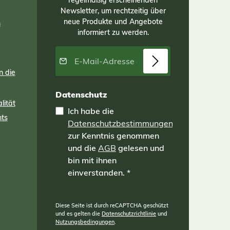
regelmäßig erscheinenden
tex
Newsletter, um rechtzeitig über
neue Produkte und Angebote
en
n
für
informiert zu werden.
m
ies
E-Mail-Adresse*
2
on 2
n die
 ist
Datenschutz
lität
tte
Ich habe die
die
nts
Datenschutzbestimmungen
Drainagewirkung nach unten legen!
zur Kenntnis genommen
und die
AGB
gelesen und
bin mit ihnen
einverstanden.
*
Diese Seite ist durch reCAPTCHA geschützt
und es gelten die
Datenschutzrichtlinie
und
Nutzungsbedingungen
.