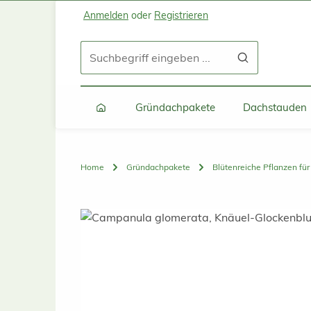
Anmelden
oder
Registrieren
Zum Hauptinhalt springen
Zur Suche springen
Zur Hauptnavigation springen
Gründachpakete
Dachstauden
Home
Gründachpakete
Blütenreiche Pflanzen fü
Bildergalerie überspringen