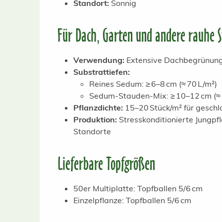
Standort:
Sonnig
Für Dach, Garten und andere rauhe 
Verwendung:
Extensive Dachbegrünung,
Substrattiefen:
Reines Sedum: ≥ 6–8 cm (≈ 70 L/m²)
Sedum-Stauden-Mix: ≥ 10–12 cm (≈ 
Pflanzdichte:
15–20 Stück/m² für gesch
Produktion:
Stresskonditionierte Jungp
Standorte
Lieferbare Topfgrößen
50er Multiplatte: Topfballen 5/6 cm
Einzelpflanze: Topfballen 5/6 cm