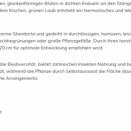
etten, glockenförmigen Blüten in dichten Knäueln an den Stä
m frischen, grünen Laub entsteht ein harmonisches und leb
e Standorte und gedeiht in durchlässigen, humosen, leicht 
achbegrünungen oder große Pflanzgefäße. Durch ihren horstb
0 cm für optimale Entwicklung empfohlen wird.
die Biodiversität, bietet zahlreichen Insekten Nahrung und b
tät, während die Pflanze durch Selbstaussaat die Fläche dauer
iche Arrangements.
e