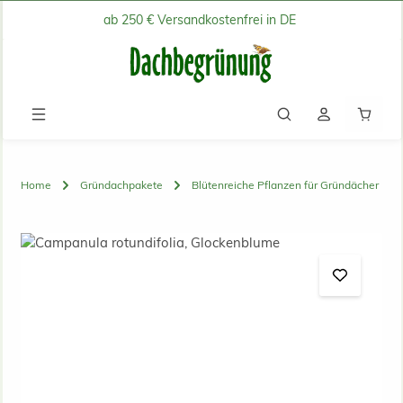
ab 250 € Versandkostenfrei in DE
Zum Hauptinhalt springen
Waren
Home
Gründachpakete
Blütenreiche Pflanzen für Gründächer
Bildergalerie überspringen