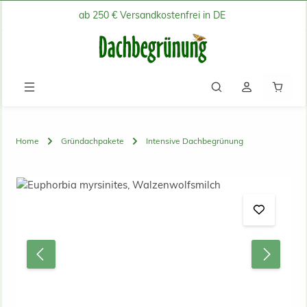
ab 250 € Versandkostenfrei in DE
Zum Hauptinhalt springen
Waren
Home
Gründachpakete
Intensive Dachbegrünung
Bildergalerie überspringen