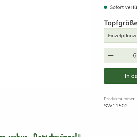
Sofort verfü
Topfgröß
Produkt A
In d
Produktnummer:
SW11502