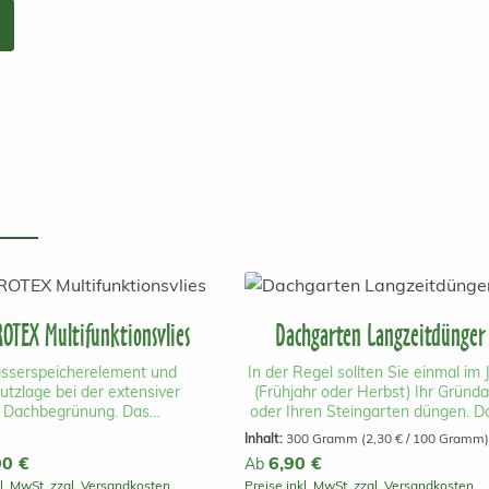
OTEX Multifunktionsvlies
Dachgarten Langzeitdünger
sserspeicherelement und
In der Regel sollten Sie einmal im 
utzlage bei der extensiver
(Frühjahr oder Herbst) Ihr Gründ
Dachbegrünung. Das
oder Ihren Steingarten düngen. D
funktionsvlies Hydrotex kann
verwenden Sie ausschließlich ei
Inhalt:
300 Gramm
(2,30 € / 100 Gramm)
h und unkompliziert auf einem
Mischung aus organischem un
r Preis:
90 €
Regulärer Preis:
6,90 €
Ab
ach aufgebracht werden und
mineralischem Langzeitdünger (4 
kl. MwSt. zzgl. Versandkosten
Preise inkl. MwSt. zzgl. Versandkosten