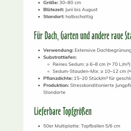
Größe:
30–80 cm
Blütezeit:
Juni bis August
Standort:
halbschattig
Für Dach, Garten und andere raue St
Verwendung:
Extensive Dachbegrünung,
Substrattiefen:
Reines Sedum: ≥ 6–8 cm (≈ 70 L/m²)
Sedum-Stauden-Mix: ≥ 10–12 cm (≈
Pflanzdichte:
15–20 Stück/m² für gesch
Produktion:
Stresskonditionierte Jungp
Standorte
Lieferbare Topfgrößen
50er Multiplatte: Topfballen 5/6 cm