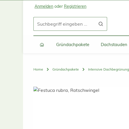
Anmelden
oder
Registrieren
Zum Hauptinhalt springen
Zur Suche springen
Zur Hauptnavigation springen
Gründachpakete
Dachstauden
Home
Gründachpakete
Intensive Dachbegrünung
Bildergalerie überspringen