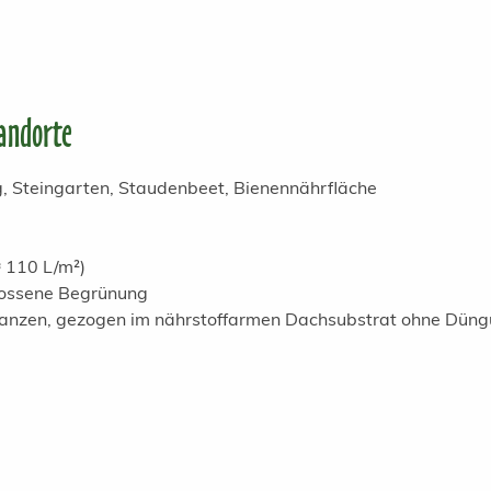
andorte
 Steingarten, Staudenbeet, Bienennährfläche
 110 L/m²)
lossene Begrünung
flanzen, gezogen im nährstoffarmen Dachsubstrat ohne Dün