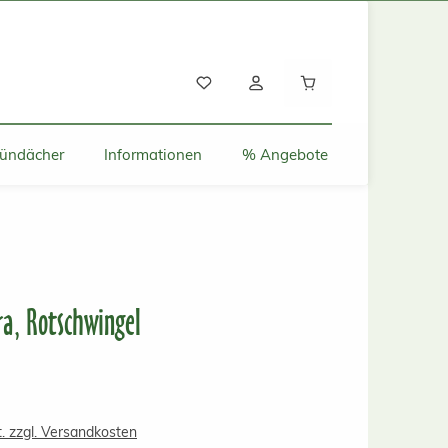
Warenkorb enthält
ründächer
Informationen
% Angebote
ra, Rotschwingel
s:
t. zzgl. Versandkosten