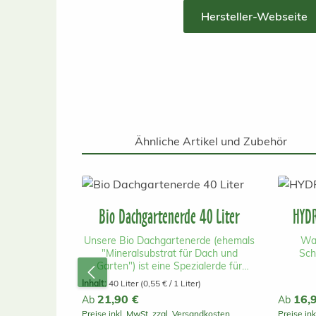
Hersteller-Webseite
Ähnliche Artikel und Zubehör
Produktgalerie überspringen
Bio Dachgartenerde 40 Liter
HYDR
Unsere Bio Dachgartenerde (ehemals
Wa
"Mineralsubstrat für Dach und
Sch
Garten") ist eine Spezialerde für
extensive und einfach intensive, hohe
Multi
Inhalt:
40 Liter
(0,55 € / 1 Liter)
Dachbegrünungen (ab 15cm
einfac
Regulärer Preis:
21,90 €
Reguläre
16,
Ab
Ab
Substrathöhe) und als 30-50%
Gründ
Preise inkl. MwSt. zzgl. Versandkosten
Preise in