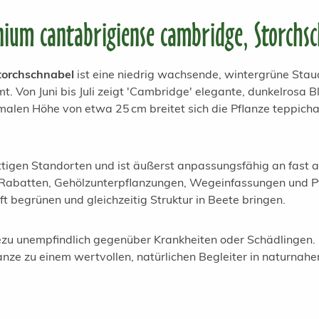
ium cantabrigiense cambridge, Storchs
torchschnabel
ist eine niedrig wachsende, wintergrüne Sta
. Von Juni bis Juli zeigt 'Cambridge' elegante, dunkelrosa 
malen Höhe von etwa 25 cm breitet sich die Pflanze teppichar
ttigen Standorten und ist äußerst anpassungsfähig an fast a
en, Rabatten, Gehölzunterpflanzungen, Wegeinfassungen und 
t begrünen und gleichzeitig Struktur in Beete bringen.
hezu unempfindlich gegenüber Krankheiten oder Schädlingen. 
lanze zu einem wertvollen, natürlichen Begleiter in naturna