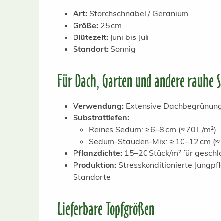
Art:
Storchschnabel / Geranium
Größe:
25 cm
Blütezeit:
Juni bis Juli
Standort:
Sonnig
Für Dach, Garten und andere rauhe 
Verwendung:
Extensive Dachbegrünung,
Substrattiefen:
Reines Sedum: ≥ 6–8 cm (≈ 70 L/m²)
Sedum-Stauden-Mix: ≥ 10–12 cm (≈ 
Pflanzdichte:
15–20 Stück/m² für gesch
Produktion:
Stresskonditionierte Jungp
Standorte
Lieferbare Topfgrößen