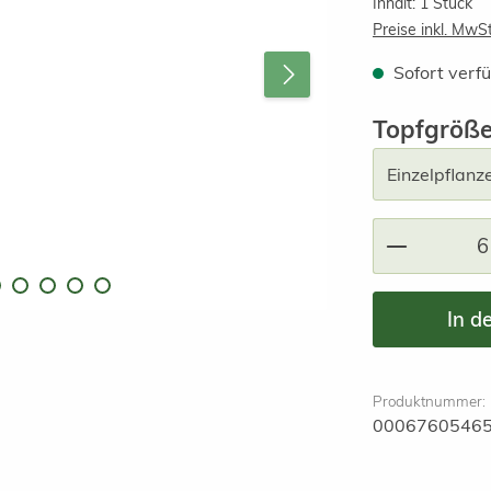
Inhalt:
1 Stück
Preise inkl. MwS
Sofort verfü
Topfgröß
Produkt A
In d
Produktnummer:
0006760546