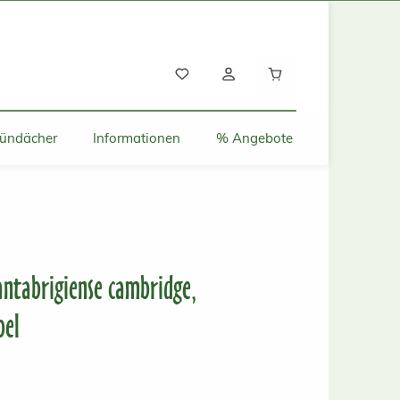
Warenkorb enthält
ründächer
Informationen
% Angebote
ntabrigiense cambridge,
bel
s: