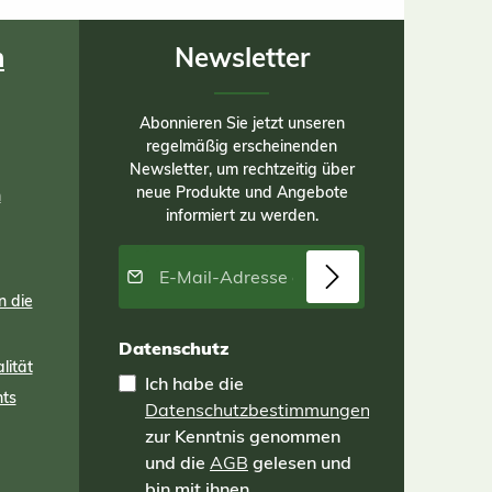
ser
 aus
n
Newsletter
rt
Abonnieren Sie jetzt unseren
regelmäßig erscheinenden
. B
Newsletter, um rechtzeitig über
te
neue Produkte und Angebote
n
informiert zu werden.
 den
E-Mail-Adresse*
en,
n die
s
er
Datenschutz
lität
Ich habe die
ng
nts
Datenschutzbestimmungen
 und
n
zur Kenntnis genommen
amit
und die
AGB
gelesen und
nzen
bin mit ihnen