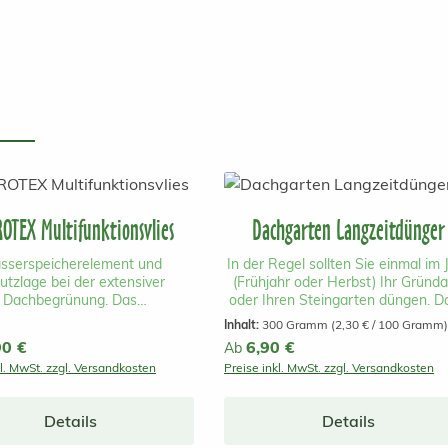
OTEX Multifunktionsvlies
Dachgarten Langzeitdünger
sserspeicherelement und
In der Regel sollten Sie einmal im 
utzlage bei der extensiver
(Frühjahr oder Herbst) Ihr Gründ
Dachbegrünung. Das
oder Ihren Steingarten düngen. D
funktionsvlies Hydrotex kann
verwenden Sie ausschließlich ei
Inhalt:
300 Gramm
(2,30 € / 100 Gramm)
h und unkompliziert auf einem
Mischung aus organischem un
r Preis:
90 €
Regulärer Preis:
6,90 €
Ab
ach aufgebracht werden und
mineralischem Langzeitdünger (4 
kl. MwSt. zzgl. Versandkosten
Preise inkl. MwSt. zzgl. Versandkosten
 ausserdem als Drainage und
Monate und längere Düngewirkung
atte. Das Vlies wird auf einer
nach Temperatur). Sie können d
esten Abdichtung verlegt, die
Dünger einfach gleichmäßig auf 
Details
Details
atschicht darauf ausgebracht
begrünte Fläche ausstreuen. Neh
schließend zum Beispiel mit
Sie dabei ca. 30 g Gründachdüng