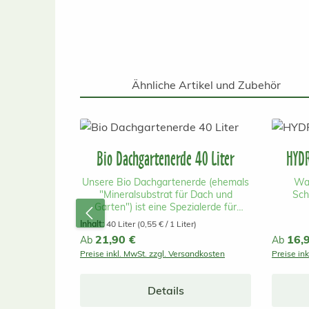
Ähnliche Artikel und Zubehör
Produktgalerie überspringen
Bio Dachgartenerde 40 Liter
HYDR
Unsere Bio Dachgartenerde (ehemals
Wa
"Mineralsubstrat für Dach und
Sch
Garten") ist eine Spezialerde für
extensive und einfach intensive, hohe
Multi
Inhalt:
40 Liter
(0,55 € / 1 Liter)
Dachbegrünungen (ab 15cm
einfac
Regulärer Preis:
21,90 €
Reguläre
16,
Ab
Ab
Substrathöhe) und als 30-50%
Gründ
Preise inkl. MwSt. zzgl. Versandkosten
Preise in
Beimischung mit Spezial
dient
Dachstaudenerde geeignet für
Filterm
extensive , flache Dachbegrünungen
wurzelf
Details
(bis ca. 12cm Substrathöhe) Der hohe
Substr
Anteil an mineralischen Komponenten
und an