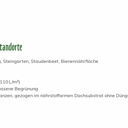
Standorte
 Steingarten, Staudenbeet, Bienennährfläche
110 L/m²)
lossene Begrünung
flanzen, gezogen im nährstoffarmen Dachsubstrat ohne Dün