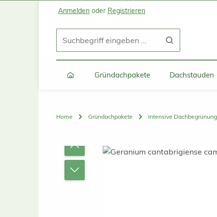
Anmelden
oder
Registrieren
Zum Hauptinhalt springen
Zur Suche springen
Zur Hauptnavigation springen
Gründachpakete
Dachstauden
Home
Gründachpakete
Intensive Dachbegrünung
Bildergalerie überspringen