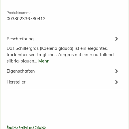
Produktnummer:
003802336780412
Beschreibung
Das Schillergras (Koeleria glauca) ist ein elegantes,
trockenheitsverträgliches Ziergras mit einer auffallend
silbrig-blauen…
Mehr
Eigenschaften
Hersteller
Produktgalerie überspringen
Ähnliche Artikel und Zubehör