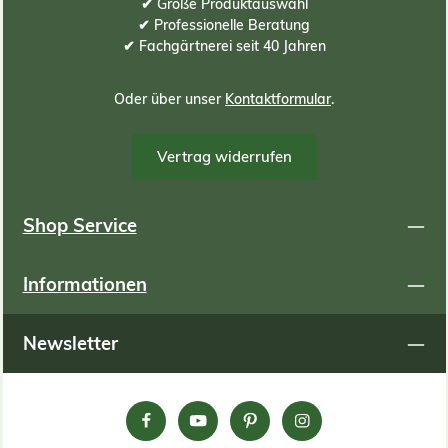
800kg/m³ Wassergesättigt: 1000kg/m³ Um Ihren Bedarf
✔ Große Produktauswahl
an Substrat zu ermitteln, können Sie folgende Formel
✔ Professionelle Beratung
oder Tabelle zur Hilfe nehmen: Berechnungsformel:
✔ Fachgärtnerei seit 40 Jahren
(Meter Länge) x (Meter Breite) x (ZENTIMETER
Substrathöhe) x 10 = Bedarf an Substrat in Liter
Berechnungsbeispiele: Begrünungsfläche in Meter
Oder über unser
Kontaktformular
.
Länge m Breite m Gesamt qm Substrathöhe cm
Substratbedarf in Liter 1 1 1 6 60 2 2,5 5 6 300 2,5 4 10 6
600 1 1 1 8 80 2 2,5 5 8 400 2,5 4 10 8 800 1
Vertrag widerrufen
1 1 9 90 2 2,5 5 9 450 2,5 4 10 9 900 1 1 1 12 120 2
2,5 5 12 600 2,5 4 10 12 1200 1 1 1 15 150 2 2,5 5
15 750 2,5 4 10 15 1500
Shop Service
Informationen
Newsletter