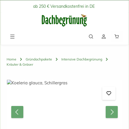
ab 250 € Versandkostenfrei in DE
Zum Hauptinhalt springen
Waren
Home
Gründachpakete
Intensive Dachbegrünung
Kräuter & Gräser
Bildergalerie überspringen