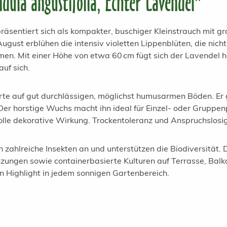
ula angustifolia, Echter Lavendel"
räsentiert sich als kompakter, buschiger Kleinstrauch mit 
ugust erblühen die intensiv violetten Lippenblüten, die nicht
men. Mit einer Höhe von etwa 60 cm fügt sich der Lavendel 
auf sich.
e auf gut durchlässigen, möglichst humusarmen Böden. Er g
r horstige Wuchs macht ihn ideal für Einzel- oder Gruppen
volle dekorative Wirkung. Trockentoleranz und Anspruchslosi
 zahlreiche Insekten an und unterstützen die Biodiversität. 
anzungen sowie containerbasierte Kulturen auf Terrasse, Balk
en Highlight in jedem sonnigen Gartenbereich.