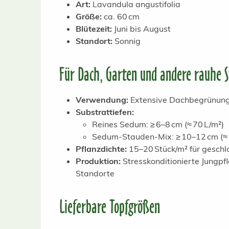
Art:
Lavandula angustifolia
Größe:
ca. 60 cm
Blütezeit:
Juni bis August
Standort:
Sonnig
Für Dach, Garten und andere rauhe 
Verwendung:
Extensive Dachbegrünung,
Substrattiefen:
Reines Sedum: ≥ 6–8 cm (≈ 70 L/m²)
Sedum-Stauden-Mix: ≥ 10–12 cm (≈ 
Pflanzdichte:
15–20 Stück/m² für gesch
Produktion:
Stresskonditionierte Jungp
Standorte
Lieferbare Topfgrößen