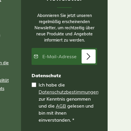
rt
Abonnieren Sie jetzt unseren
regelmäßig erscheinenden
. B
Newsletter, um rechtzeitig über
te
neue Produkte und Angebote
n
informiert zu werden.
 den
E-Mail-Adresse*
en,
n die
s
er
Datenschutz
lität
Ich habe die
ng
nts
Datenschutzbestimmungen
 und
n
zur Kenntnis genommen
amit
und die
AGB
gelesen und
nzen
bin mit ihnen
einverstanden.
*