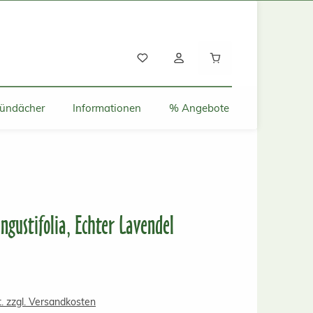
Warenkorb enthält
ründächer
Informationen
% Angebote
ngustifolia, Echter Lavendel
s:
t. zzgl. Versandkosten