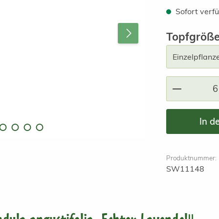
Sofort verfü
Topfgröß
Produkt A
In d
Produktnummer:
SW11148