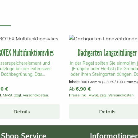
OTEX Multifunktionsvlies
Dachgarten Langzeitdünger
sserspeicherelement und
In der Regel sollten Sie einmal im 
utzlage bei der extensiver
(Frühjahr oder Herbst) Ihr Gründ
Dachbegrünung. Das
oder Ihren Steingarten düngen. D
funktionsvlies Hydrotex kann
verwenden Sie ausschließlich ei
Inhalt:
300 Gramm
(2,30 € / 100 Gramm)
h und unkompliziert auf einem
Mischung aus organischem un
r Preis:
90 €
Regulärer Preis:
6,90 €
Ab
ach aufgebracht werden und
mineralischem Langzeitdünger (4 
kl. MwSt. zzgl. Versandkosten
Preise inkl. MwSt. zzgl. Versandkosten
 ausserdem als Drainage und
Monate und längere Düngewirkung
atte. Das Vlies wird auf einer
nach Temperatur). Sie können d
esten Abdichtung verlegt, die
Dünger einfach gleichmäßig auf 
Details
Details
atschicht darauf ausgebracht
begrünte Fläche ausstreuen. Neh
schließend zum Beispiel mit
Sie dabei ca. 30 g Gründachdüng
flachballen bepflanzt. Das
pro Quadratmeter Grünfläche. Un
dach ist im nu fertig... Das
Dünger ist eine spezielle Mischung
Shop Service
Informatione
unktionsvlies hat ein Gewicht
organisch-mineralischer