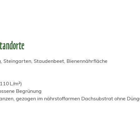
Standorte
 Steingarten, Staudenbeet, Bienennährfläche
110 L/m²)
lossene Begrünung
flanzen, gezogen im nährstoffarmen Dachsubstrat ohne Dün