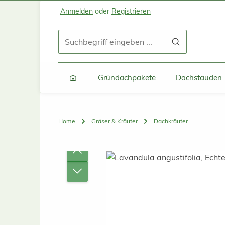
Anmelden
oder
Registrieren
Zum Hauptinhalt springen
Zur Suche springen
Zur Hauptnavigation springen
Gründachpakete
Dachstauden
Home
Gräser & Kräuter
Dachkräuter
Bildergalerie überspringen