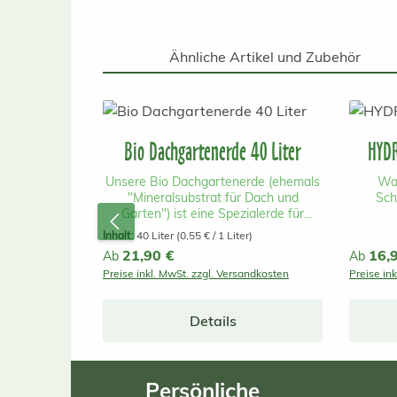
Ähnliche Artikel und Zubehör
Produktgalerie überspringen
Bio Dachgartenerde 40 Liter
HYDR
Unsere Bio Dachgartenerde (ehemals
Wa
"Mineralsubstrat für Dach und
Sch
Garten") ist eine Spezialerde für
extensive und einfach intensive, hohe
Multi
Inhalt:
40 Liter
(0,55 € / 1 Liter)
Dachbegrünungen (ab 15cm
einfac
Regulärer Preis:
21,90 €
Reguläre
16,
Ab
Ab
Substrathöhe) und als 30-50%
Gründ
Preise inkl. MwSt. zzgl. Versandkosten
Preise in
Beimischung mit Spezial
dient
Dachstaudenerde geeignet für
Filterm
extensive , flache Dachbegrünungen
wurzelf
Details
(bis ca. 12cm Substrathöhe) Der hohe
Substr
Anteil an mineralischen Komponenten
und an
schafft optimale Bedingungen für
Sedum
Sukkulenten, Moose, Kräuter, Gräser
Grün
Persönliche
und andere Pflanzen mit niedrigem
Multif