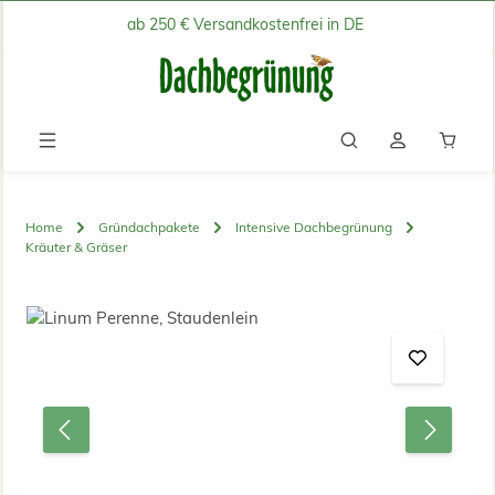
ab 250 € Versandkostenfrei in DE
Zum Hauptinhalt springen
Waren
Home
Gründachpakete
Intensive Dachbegrünung
Kräuter & Gräser
Bildergalerie überspringen