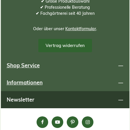
800kg/m³ Wassergesättigt: 1000kg/m³ Um Ihren Bedarf
✔ Große Produktauswahl
an Substrat zu ermitteln, können Sie folgende Formel
✔ Professionelle Beratung
oder Tabelle zur Hilfe nehmen: Berechnungsformel:
✔ Fachgärtnerei seit 40 Jahren
(Meter Länge) x (Meter Breite) x (ZENTIMETER
Substrathöhe) x 10 = Bedarf an Substrat in Liter
Berechnungsbeispiele: Begrünungsfläche in Meter
Oder über unser
Kontaktformular
.
Länge m Breite m Gesamt qm Substrathöhe cm
Substratbedarf in Liter 1 1 1 6 60 2 2,5 5 6 300 2,5 4 10 6
600 1 1 1 8 80 2 2,5 5 8 400 2,5 4 10 8 800 1
Vertrag widerrufen
1 1 9 90 2 2,5 5 9 450 2,5 4 10 9 900 1 1 1 12 120 2
2,5 5 12 600 2,5 4 10 12 1200 1 1 1 15 150 2 2,5 5
15 750 2,5 4 10 15 1500
Shop Service
Informationen
Newsletter