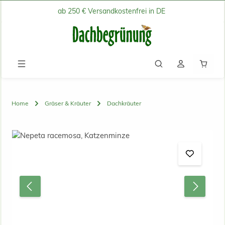
ab 250 € Versandkostenfrei in DE
Zum Hauptinhalt springen
Waren
Home
Gräser & Kräuter
Dachkräuter
Bildergalerie überspringen