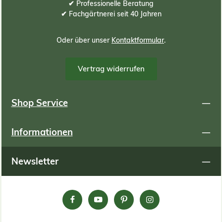
an Substrat zu ermitteln, können Sie folgende Formel
✔ Professionelle Beratung
oder Tabelle zur Hilfe nehmen: Berechnungsformel:
✔ Fachgärtnerei seit 40 Jahren
(Meter Länge) x (Meter Breite) x (ZENTIMETER
Substrathöhe) x 10 = Bedarf an Substrat in Liter
Berechnungsbeispiele: Begrünungsfläche in Meter
Oder über unser
Kontaktformular
.
Länge m Breite m Gesamt qm Substrathöhe cm
Substratbedarf in Liter 1 1 1 6 60 2 2,5 5 6 300 2,5 4 10 6
600 1 1 1 8 80 2 2,5 5 8 400 2,5 4 10 8 800 1
Vertrag widerrufen
1 1 9 90 2 2,5 5 9 450 2,5 4 10 9 900 1 1 1 12 120 2
2,5 5 12 600 2,5 4 10 12 1200 1 1 1 15 150 2 2,5 5
15 750 2,5 4 10 15 1500
Shop Service
Informationen
Newsletter