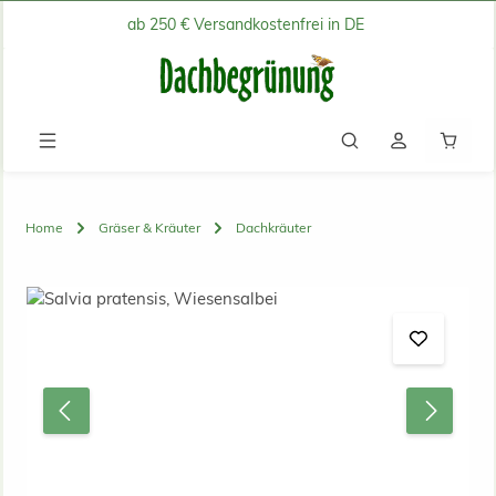
ab 250 € Versandkostenfrei in DE
Zum Hauptinhalt springen
Waren
Home
Gräser & Kräuter
Dachkräuter
Bildergalerie überspringen