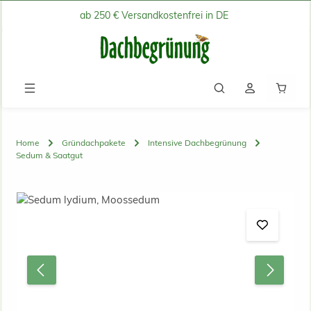
ab 250 € Versandkostenfrei in DE
Zum Hauptinhalt springen
Waren
Home
Gründachpakete
Intensive Dachbegrünung
Sedum & Saatgut
Bildergalerie überspringen