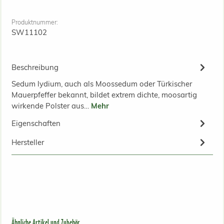
Produktnummer:
SW11102
Beschreibung
Sedum lydium, auch als Moossedum oder Türkischer
Mauerpfeffer bekannt, bildet extrem dichte, moosartig
wirkende Polster aus…
Mehr
Eigenschaften
Hersteller
Produktgalerie überspringen
Ähnliche Artikel und Zubehör