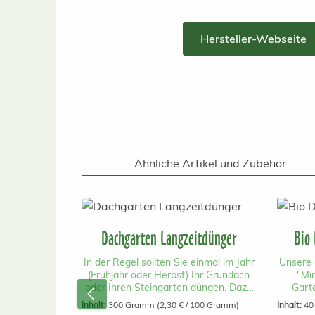
Hersteller-Webseite
Ähnliche Artikel und Zubehör
Produktgalerie überspringen
Dachgarten Langzeitdünger
Bio 
In der Regel sollten Sie einmal im Jahr
Unsere 
(Frühjahr oder Herbst) Ihr Gründach
"Mi
oder Ihren Steingarten düngen. Dazu
Garte
verwenden Sie ausschließlich eine
extensi
Inhalt:
300 Gramm
(2,30 € / 100 Gramm)
Inhalt:
40
Mischung aus organischem und
Da