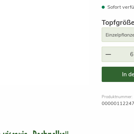
Sofort verfü
Topfgröß
Produkt A
In d
Produktnummer:
0000011224