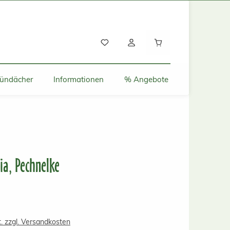
Warenkorb enthält
ründächer
Informationen
% Angebote
ria, Pechnelke
s:
t. zzgl. Versandkosten