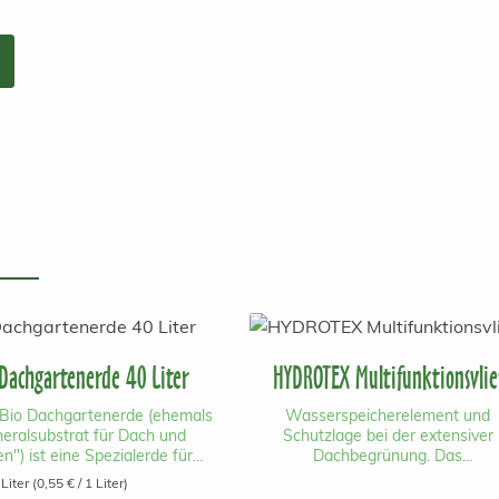
Dachgartenerde 40 Liter
HYDROTEX Multifunktionsvlie
Bio Dachgartenerde (ehemals
Wasserspeicherelement und
neralsubstrat für Dach und
Schutzlage bei der extensiver
n") ist eine Spezialerde für
Dachbegrünung. Das
ve und einfach intensive, hohe
Multifunktionsvlies Hydrotex ka
 Liter
(0,55 € / 1 Liter)
chbegrünungen (ab 15cm
einfach und unkompliziert auf ei