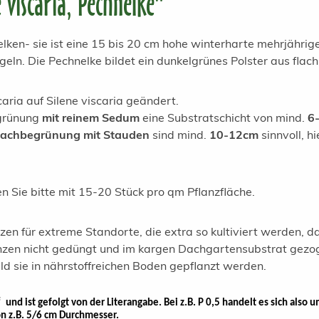
 viscaria, Pechnelke"
elken- sie ist eine 15 bis 20 cm hohe winterharte mehrjähri
eln. Die Pechnelke bildet ein dunkelgrünes Polster aus flach
aria auf Silene viscaria geändert.
egrünung
mit reinem Sedum
eine Substratschicht von mind.
6
Dachbegrünung mit Stauden
sind mind.
10-12cm
sinnvoll, hi
 Sie bitte mit 15-20 Stück pro qm Pflanzfläche.
nzen für extreme Standorte, die extra so kultiviert werden, 
en nicht gedüngt und im kargen Dachgartensubstrat gezogen
d sie in nährstoffreichen Boden gepflanzt werden.
nd ist gefolgt von der Literangabe. Bei z.B. P 0,5 handelt es sich also um
on z.B. 5/6 cm Durchmesser.