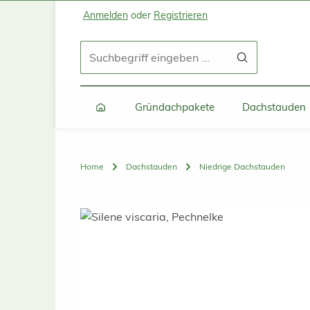
Anmelden
oder
Registrieren
Zum Hauptinhalt springen
Zur Suche springen
Zur Hauptnavigation springen
Gründachpakete
Dachstauden
Home
Dachstauden
Niedrige Dachstauden
Bildergalerie überspringen