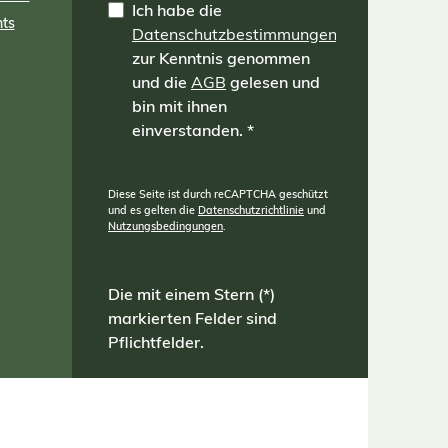
Ich habe die
die
nts
Datenschutzbestimmungen
Drainagewirkung nach unten legen!
zur Kenntnis genommen
und die
AGB
gelesen und
bin mit ihnen
einverstanden.
*
Diese Seite ist durch reCAPTCHA geschützt
und es gelten die
Datenschutzrichtlinie
und
Nutzungsbedingungen
.
Die mit einem Stern (*)
markierten Felder sind
Pflichtfelder.