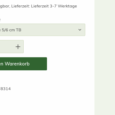
gbar, Lieferzeit: Lieferzeit 3-7 Werktage
auswählen
e
nzahl: Gib den gewünschten Wert ein ode
en Warenkorb
78314