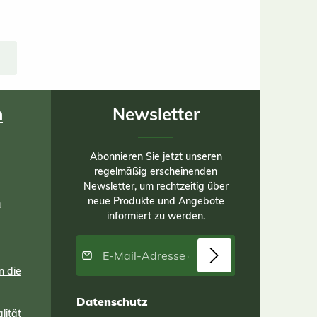
nd
nd
ner
die
cht
it
s
n
Newsletter
ht
 als
ls
er
Abonnieren Sie jetzt unseren
ern
regelmäßig erscheinenden
tex
Newsletter, um rechtzeitig über
neue Produkte und Angebote
en
n
für
informiert zu werden.
m
ies
E-Mail-Adresse*
2
on 2
n die
 ist
Datenschutz
lität
tte