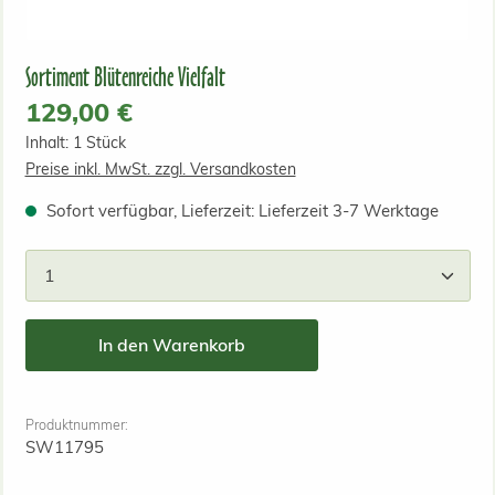
Sortiment Blütenreiche Vielfalt
Regulärer Preis:
129,00 €
Inhalt:
1 Stück
Preise inkl. MwSt. zzgl. Versandkosten
Sofort verfügbar, Lieferzeit: Lieferzeit 3-7 Werktage
Produkt Anzahl: Gib den gewünschten Wert ein od
In den Warenkorb
Produktnummer:
SW11795