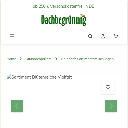
ab 250 € Versandkostenfrei in DE
Zum Hauptinhalt springen
Waren
Home
Gründachpakete
Gründach Sortimentsmischungen
Bildergalerie überspringen