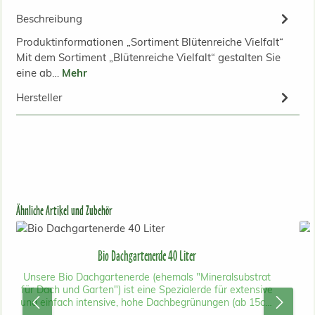
Beschreibung
Produktinformationen „Sortiment Blütenreiche Vielfalt“
Mit dem Sortiment „Blütenreiche Vielfalt“ gestalten Sie
eine ab…
Mehr
Hersteller
Produktgalerie überspringen
Ähnliche Artikel und Zubehör
Bio Dachgartenerde 40 Liter
Unsere Bio Dachgartenerde (ehemals "Mineralsubstrat
für Dach und Garten") ist eine Spezialerde für extensive
und einfach intensive, hohe Dachbegrünungen (ab 15cm
Substrathöhe) und als 30-50% Beimischung mit Spezial
Gr