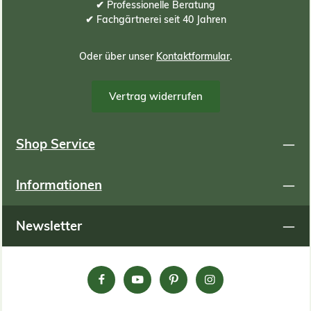
✔ Professionelle Beratung
od
✔ Fachgärtnerei seit 40 Jahren
Berec
Oder über unser
Kontaktformular
.
Substrat
600 1 1 1 8 80 2 2,5 5 8 400 2
Vertrag widerrufen
1 1 9 90 2 2,5 5 9 
2,5 5 12 
Shop Service
Informationen
Newsletter