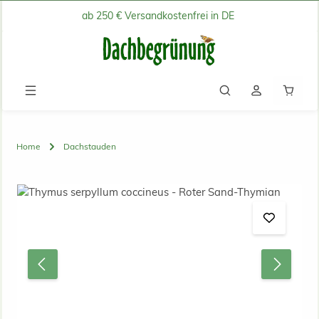
ab 250 € Versandkostenfrei in DE
Zum Hauptinhalt springen
Waren
Home
Dachstauden
Bildergalerie überspringen