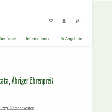
Warenkorb enthält
ründächer
Informationen
% Angebote
cata, Ähriger Ehrenpreis
s:
t. zzgl. Versandkosten