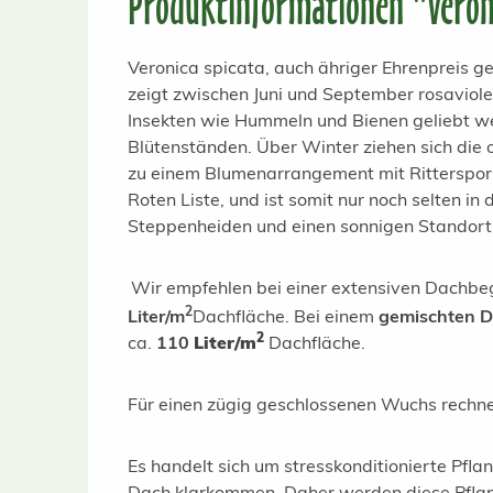
Produktinformationen "Veroni
Veronica spicata, auch ähriger Ehrenpreis ge
zeigt zwischen Juni und September rosaviole
Insekten
wie Hummeln und Bienen geliebt wer
Blütenständen.
Über Winter ziehen sich die 
zu einem Blumenarrangement mit Rittersporn,
Roten Liste, und ist somit nur noch selten in
Steppenheiden und einen sonnigen Standort.
Wir empfehlen bei einer extensiven Dachb
2
Liter/m
Dachfläche. Bei einem
gemischten 
2
ca.
110
Liter/m
Dachfläche.
Für einen zügig geschlossenen Wuchs rechnen
Es handelt sich um stresskonditionierte Pfla
Dach klarkommen. Daher werden diese Pflanz