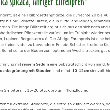
ca spicata, Ähriger Ehrenpreis"
nannt, ist eine Halbrosettenpflanze, die aufrechte 20 bis 40
tte bis blauviolette Blüten, die in auffallend langen, sch
den. Die lange Blütezeit ergibt sich aus den sich nach und
oberirdischen Pflanzenteile zurück, um im Frühjahr wieder n
 Lupinen, Bergastern u.ä. Der Ährige Ehrenpreis ist eine hei
 der freien Natur zu bewundern. Er liebt Schotter, trockene K
 Somit sollte der Boden zum optimalen Wuchs trocken, gut 
egrünung
mit reinem Sedum
eine Substratschicht von mind.
6
Dachbegrünung mit Stauden
sind mind.
10-12cm
sinnvoll, hi
 Sie bitte mit 15-20 Stück pro qm Pflanzfläche.
nzen für extreme Standorte, die extra so kultiviert werden, 
en nicht gedüngt und im kargen Dachgartensubstrat gezogen