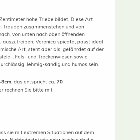
 Zentimeter hohe Triebe bildet.
Diese Art
malen Trauben zusammenstehen und von
 nach, von unten nach oben öffnenden
eu auszutreiben.
Veronica spicata, passt ideal
mische Art, steht aber als gefährdet auf der
iesfeld-, Fels- und Trockenwiesen sowie
durchlässig, lehmig-sandig und humos sein.
-8cm
, das entspricht ca.
70
er rechnen Sie bitte mit
dass sie mit extremen Situationen auf dem
. Nichtsdestotrotz entwickeln sich die