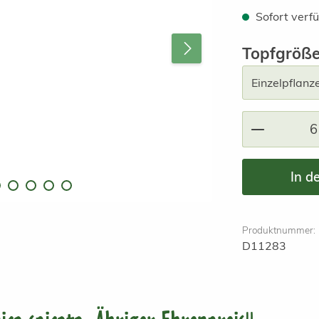
Sofort verfü
Topfgröß
Produkt A
In d
Produktnummer:
D11283