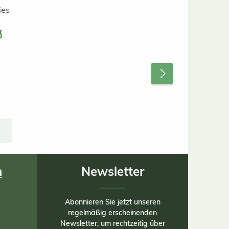
s
nn
nem
nd
nd
ner
die
cht
it
s
n
Newsletter
ht
 als
ls
er
Abonnieren Sie jetzt unseren
ern
regelmäßig erscheinenden
tex
Newsletter, um rechtzeitig über