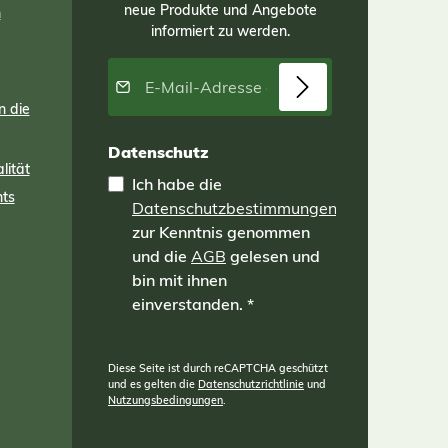
neue Produkte und Angebote
en
n
für
informiert zu werden.
m
ies
E-Mail-Adresse*
2
on 2
n die
 ist
Datenschutz
lität
tte
Ich habe die
die
nts
Datenschutzbestimmungen
Drainagewirkung nach unten legen!
zur Kenntnis genommen
und die
AGB
gelesen und
bin mit ihnen
einverstanden.
*
Diese Seite ist durch reCAPTCHA geschützt
und es gelten die
Datenschutzrichtlinie
und
Nutzungsbedingungen
.