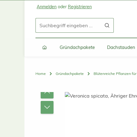
Anmelden
oder
Registrieren
Zum Hauptinhalt springen
Zur Suche springen
Zur Hauptnavigation springen
Gründachpakete
Dachstauden
Home
Gründachpakete
Blütenreiche Pflanzen fü
Bildergalerie überspringen