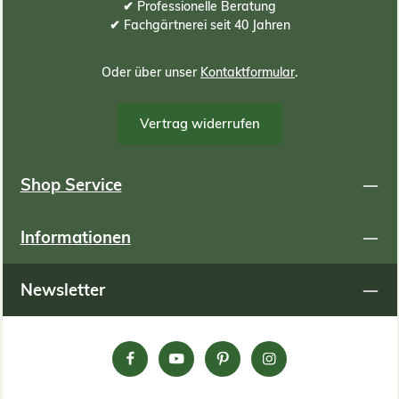
an Substrat zu ermitteln, können Sie folgende Formel
✔ Professionelle Beratung
oder Tabelle zur Hilfe nehmen: Berechnungsformel:
✔ Fachgärtnerei seit 40 Jahren
(Meter Länge) x (Meter Breite) x (ZENTIMETER
Substrathöhe) x 10 = Bedarf an Substrat in Liter
Berechnungsbeispiele: Begrünungsfläche in Meter
Oder über unser
Kontaktformular
.
Länge m Breite m Gesamt qm Substrathöhe cm
Substratbedarf in Liter 1 1 1 6 60 2 2,5 5 6 300 2,5 4 10 6
600 1 1 1 8 80 2 2,5 5 8 400 2,5 4 10 8 800 1
Vertrag widerrufen
1 1 9 90 2 2,5 5 9 450 2,5 4 10 9 900 1 1 1 12 120 2
2,5 5 12 600 2,5 4 10 12 1200 1 1 1 15 150 2 2,5 5
15 750 2,5 4 10 15 1500
Shop Service
Informationen
Newsletter