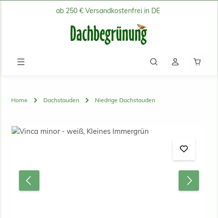
ab 250 € Versandkostenfrei in DE
Zum Hauptinhalt springen
Waren
Home
Dachstauden
Niedrige Dachstauden
Bildergalerie überspringen